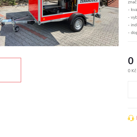
znač
- kv
- vy
- ind
- do
0
0 Kč
Měr
cena