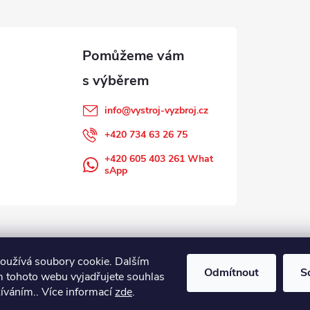
info
@
vystroj-vyzbroj.cz
+420 734 63 26 75
+420 605 403 261 What
sApp
oužívá soubory cookie. Dalším
Odmítnout
S
 tohoto webu vyjadřujete souhlas
žíváním.. Více informací
zde
.