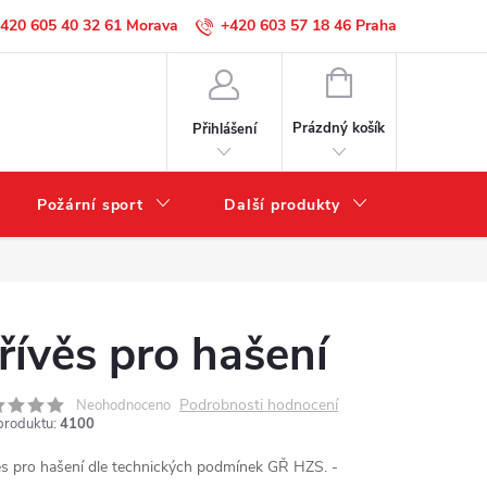
420 605 40 32 61
+420 603 57 18 46
NÁKUPNÍ
KOŠÍK
Prázdný košík
Přihlášení
Požární sport
Další produkty
Výprode
řívěs pro hašení
Podrobnosti hodnocení
Neohodnoceno
produktu:
4100
ěs pro hašení dle technických podmínek GŘ HZS.
-