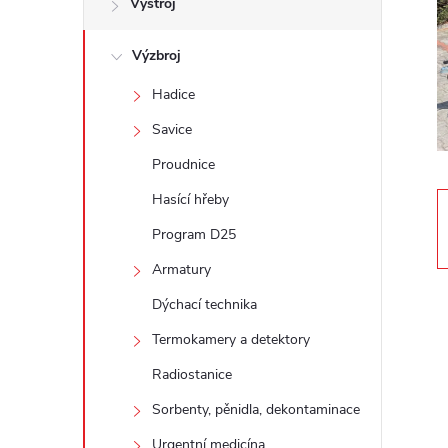
Výstroj
t
Výzbroj
r
Hadice
a
Savice
n
Proudnice
Hasící hřeby
n
Program D25
í
Armatury
Dýchací technika
p
Termokamery a detektory
a
Radiostanice
n
Sorbenty, pěnidla, dekontaminace
Urgentní medicína