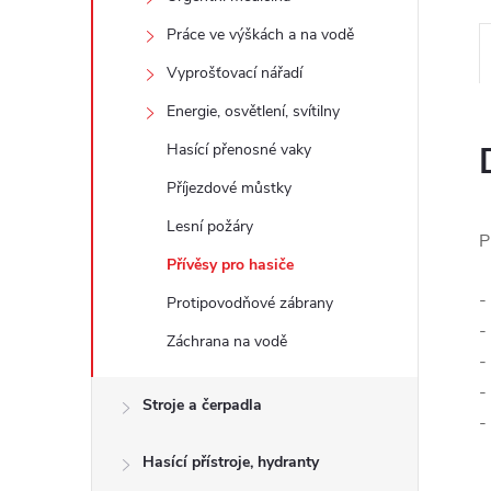
e
Práce ve výškách a na vodě
l
Vyprošťovací nářadí
Energie, osvětlení, svítilny
Hasící přenosné vaky
Příjezdové můstky
Lesní požáry
P
Přívěsy pro hasiče
-
Protipovodňové zábrany
-
Záchrana na vodě
-
-
Stroje a čerpadla
-
Hasící přístroje, hydranty