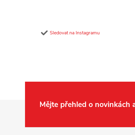
Sledovat na Instagramu
Z
Mějte přehled o novinkách
á