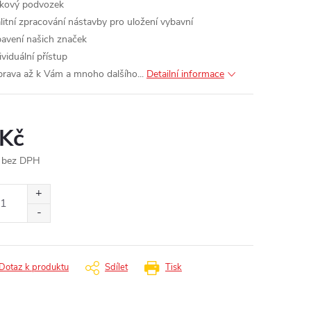
kový podvozek
alitní zpracování nástavby pro uložení vybavní
bavení našich značek
ividuální přístup
prava až k Vám a mnoho dalšího...
Detailní informace
 Kč
 bez DPH
ná
:
Dotaz k produktu
Sdílet
Tisk