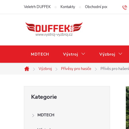
Přejít
Veletrh DUFFEK
Kontakty
Obchodní podmínky
na
obsah
MDTECH
Výstroj
Výzbroj
Výzbroj
Přívěsy pro hasiče
Přívěs pro hašení
Domů
P
Přeskočit
Kategorie
kategorie
o
MDTECH
s