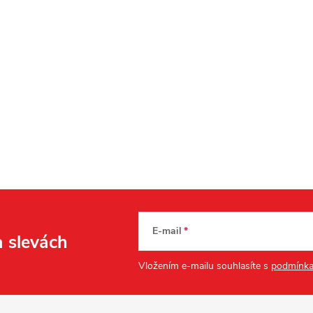
E-mail
a slevách
Vložením e-mailu souhlasíte s
podmínka