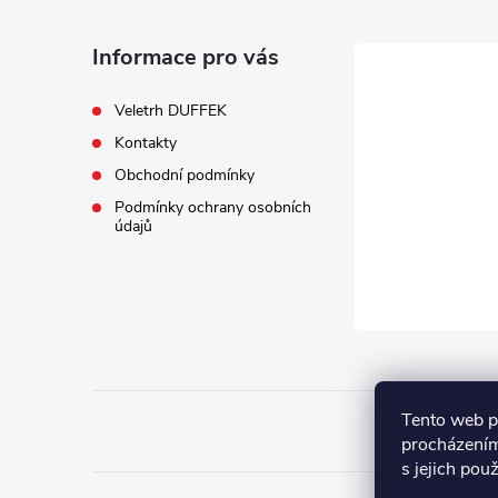
p
a
Informace pro vás
t
Veletrh DUFFEK
Kontakty
í
Obchodní podmínky
Podmínky ochrany osobních
údajů
Tento web p
procházením
s jejich pou