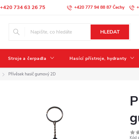
+420 734 63 26 75
+420 777 94 88 87
+
Podmínky ochrany osobních údajů
HLEDAT
Stroje a čerpadla
Hasící přístroje, hydranty
Přívěsek hasič gumový 2D
P
g
Kód 