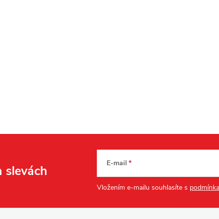
E-mail
a slevách
Vložením e-mailu souhlasíte s
podmínka