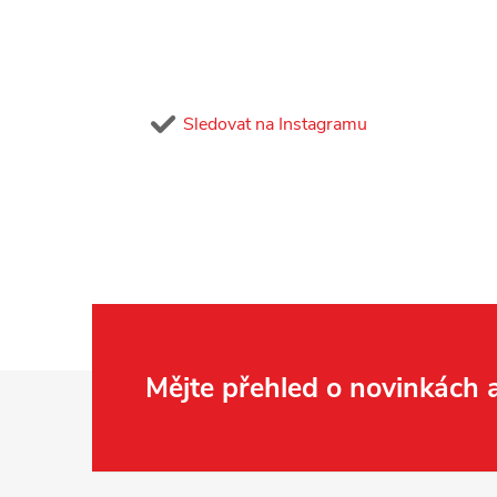
Sledovat na Instagramu
Z
Mějte přehled o novinkách
á