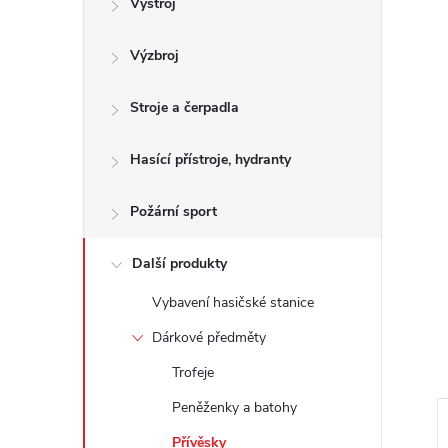
Výstroj
t
Výzbroj
r
a
Stroje a čerpadla
n
Hasící přístroje, hydranty
n
Požární sport
í
Další produkty
Vybavení hasičské stanice
p
Dárkové předměty
a
Trofeje
n
Peněženky a batohy
Přívěsky