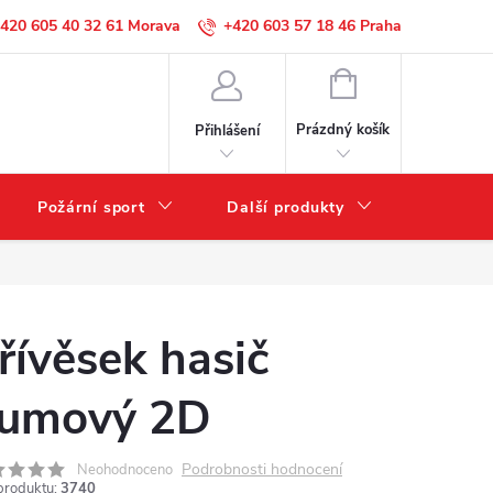
420 605 40 32 61
+420 603 57 18 46
NÁKUPNÍ
KOŠÍK
Prázdný košík
Přihlášení
Požární sport
Další produkty
Výprode
řívěsek hasič
umový 2D
Podrobnosti hodnocení
Neohodnoceno
produktu:
3740