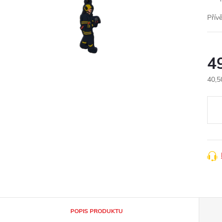
Přív
4
40,5
Měr
cena
POPIS PRODUKTU