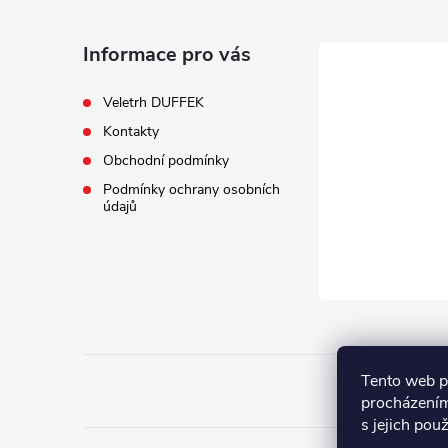
p
a
Informace pro vás
t
Veletrh DUFFEK
Kontakty
í
Obchodní podmínky
Podmínky ochrany osobních
údajů
Tento web p
procházením
s jejich pou