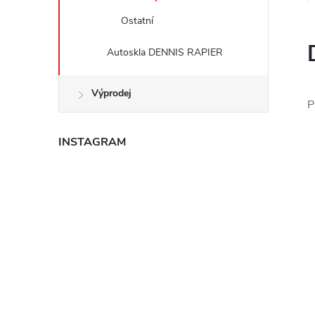
e
Ostatní
l
Autoskla DENNIS RAPIER
Výprodej
P
INSTAGRAM