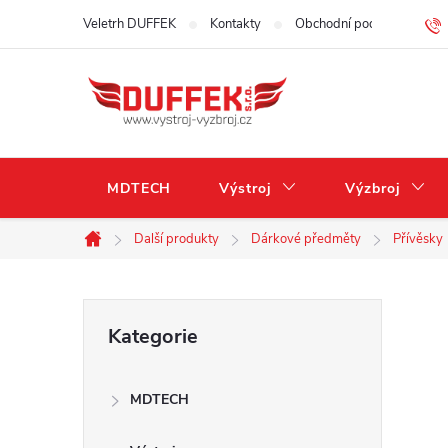
Přejít
Veletrh DUFFEK
Kontakty
Obchodní podmínky
na
obsah
MDTECH
Výstroj
Výzbroj
Další produkty
Dárkové předměty
Přívěsky
Domů
P
Přeskočit
Kategorie
kategorie
o
MDTECH
s