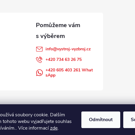
info
@
vystroj-vyzbroj.cz
+420 734 63 26 75
+420 605 403 261 What
sApp
oužívá soubory cookie. Dalším
Odmítnout
S
 tohoto webu vyjadřujete souhlas
žíváním.. Více informací
zde
.