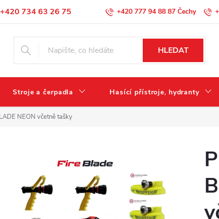
+420 734 63 26 75
+420 777 94 88 87
+
Podmínky ochrany osobních údajů
HLEDAT
Stroje a čerpadla
Hasící přístroje, hydranty
LADE NEON včetně tašky
P
B
v