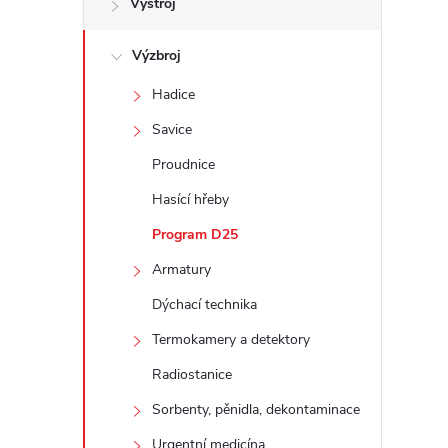
Výstroj
t
Výzbroj
r
Hadice
a
Savice
n
Proudnice
Hasící hřeby
n
Program D25
í
Armatury
Dýchací technika
p
Termokamery a detektory
a
Radiostanice
n
Sorbenty, pěnidla, dekontaminace
Urgentní medicína