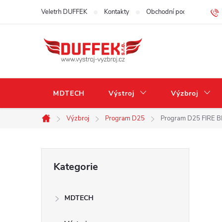
Přejít
Veletrh DUFFEK
Kontakty
Obchodní podmínky
na
obsah
MDTECH
Výstroj
Výzbroj
Výzbroj
Program D25
Program D25 FIRE B
Domů
P
Přeskočit
Kategorie
kategorie
o
MDTECH
s