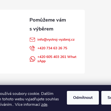
info
@
vystroj-vyzbroj.cz
+420 734 63 26 75
+420 605 403 261 What
sApp
oužívá soubory cookie. Dalším
Odmítnout
S
 tohoto webu vyjadřujete souhlas
žíváním.. Více informací
zde
.