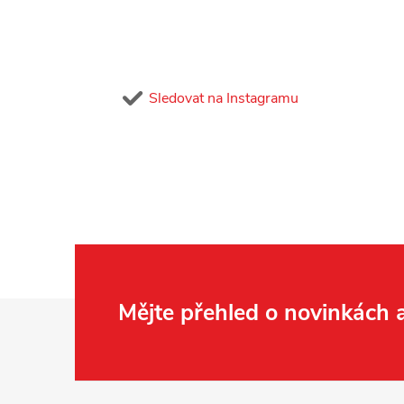
Sledovat na Instagramu
Z
Mějte přehled o novinkách
á