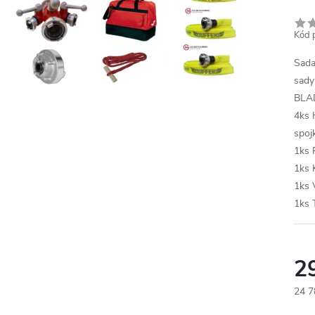
Kód 
Sada
sady
BLAD
4ks 
spoj
1ks 
1ks 
1ks 
1ks 
2
24 7
Měr