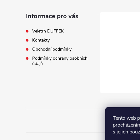
p
a
Informace pro vás
t
Veletrh DUFFEK
Kontakty
í
Obchodní podmínky
Podmínky ochrany osobních
údajů
Tento web p
procházením
s jejich pou