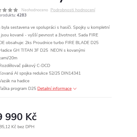
Podrobnosti hodnocení
Neohodnoceno
produktu:
4283
 byla sestavena ve spolupráci s hasiči.
Spojky u kompletní
 jsou kované - vyšší pevnost a životnost.
Sada FIRE
E obsahuje:
2ks Proudnice turbo FIRE BLADE D25
Hadice GH TITAN 3F D25 NEON s kovanými
kami/20m
Rozdělovač pákový C-DCD
Kovaná Al spojka redukce 52/25 DIN14341
Vazák na hadice
Taška program D25
Detailní informace
9 990 Kč
85,12 Kč bez DPH
ná