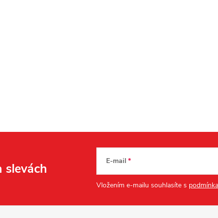
E-mail
a slevách
Vložením e-mailu souhlasíte s
podmínka