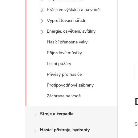
e
Práce ve výškách a na vodě
l
Vyprošťovací nářadí
Energie, osvětlení, svítilny
Hasící přenosné vaky
Příjezdové můstky
Lesní požáry
Přívěsy pro hasiče
Protipovodňové zábrany
Záchrana na vodě
Stroje a čerpadla
S
Hasící přístroje, hydranty