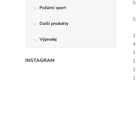
S
Požární sport
S
Další produkty
2
Výprodej
4
1
INSTAGRAM
1
1
1