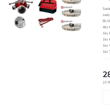
Sada
sady
BLAD
4ks 
1ks 
1ks 
1ks 
1ks 
2
23 9
Měr
cena