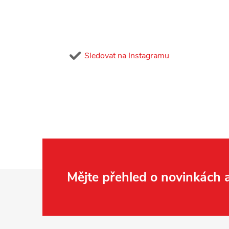
Sledovat na Instagramu
Z
Mějte přehled o novinkách
á