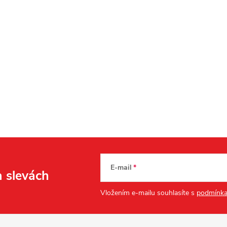
E-mail
a slevách
Vložením e-mailu souhlasíte s
podmínka