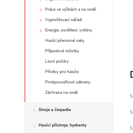
e
Práce ve výškách a na vodě
l
Vyprošťovací nářadí
Energie, osvětlení, svítilny
Hasící přenosné vaky
Příjezdové můstky
Lesní požáry
Přívěsy pro hasiče
Protipovodňové zábrany
Záchrana na vodě
S
Stroje a čerpadla
S
Hasící přístroje, hydranty
S