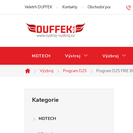
Přejít
Veletrh DUFFEK
Kontakty
Obchodní podmínky
na
obsah
MDTECH
Výstroj
Výzbroj
Výzbroj
Program D25
Program D25 FIRE B
Domů
P
Přeskočit
Kategorie
kategorie
o
MDTECH
s