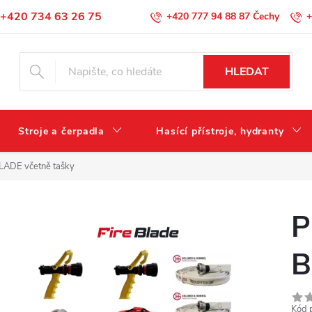
+420 734 63 26 75
+420 777 94 88 87
+
Podmínky ochrany osobních údajů
HLEDAT
Stroje a čerpadla
Hasící přístroje, hydranty
LADE včetně tašky
P
B
Kód 