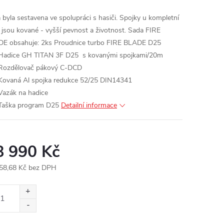
 byla sestavena ve spolupráci s hasiči.
Spojky u kompletní
 jsou kované - vyšší pevnost a životnost.
Sada FIRE
E obsahuje:
2ks Proudnice turbo FIRE BLADE D25
Hadice GH TITAN 3F D25 s kovanými spojkami/20m
Rozdělovač pákový C-DCD
Kovaná Al spojka redukce 52/25 DIN14341
Vazák na hadice
Taška program D25
Detailní informace
8 990 Kč
58,68 Kč bez DPH
ná
: