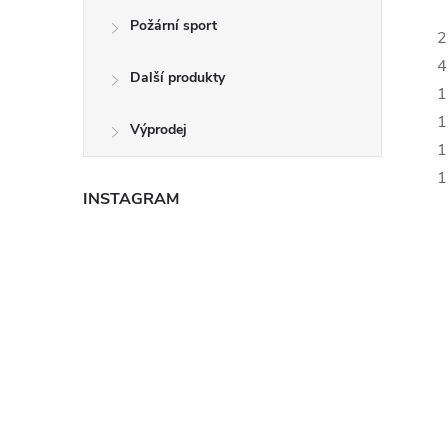
Požární sport
2
4
Další produkty
1
1
Výprodej
1
1
INSTAGRAM