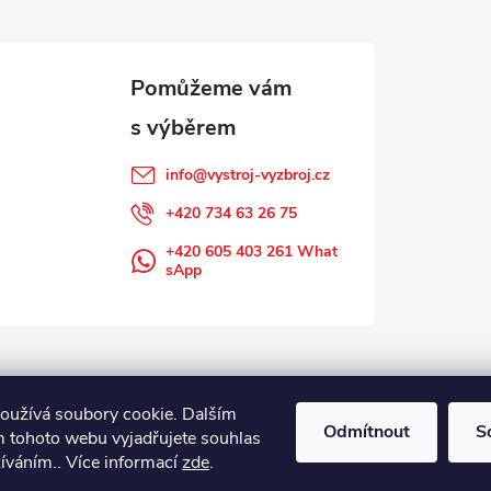
info
@
vystroj-vyzbroj.cz
+420 734 63 26 75
+420 605 403 261 What
sApp
oužívá soubory cookie. Dalším
Odmítnout
S
 tohoto webu vyjadřujete souhlas
žíváním.. Více informací
zde
.