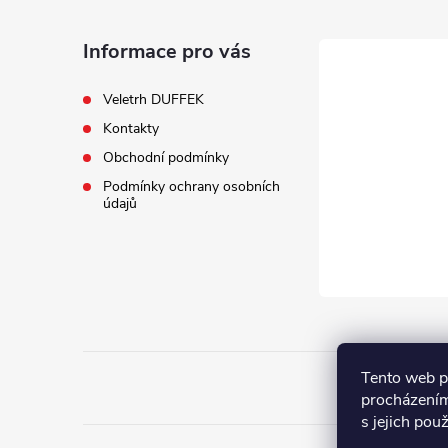
p
a
Informace pro vás
t
Veletrh DUFFEK
Kontakty
í
Obchodní podmínky
Podmínky ochrany osobních
údajů
Tento web p
procházením
s jejich pou