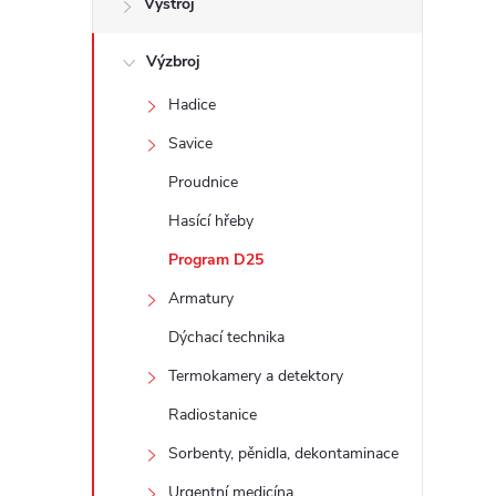
Výstroj
t
Výzbroj
r
Hadice
a
Savice
n
Proudnice
Hasící hřeby
n
Program D25
í
Armatury
Dýchací technika
p
Termokamery a detektory
a
Radiostanice
n
Sorbenty, pěnidla, dekontaminace
Urgentní medicína