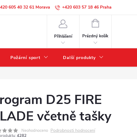
420 605 40 32 61
+420 603 57 18 46
NÁKUPNÍ
KOŠÍK
Prázdný košík
Přihlášení
Požární sport
Další produkty
Výprode
rogram D25 FIRE
LADE včetně tašky
Podrobnosti hodnocení
Neohodnoceno
produktu:
4282