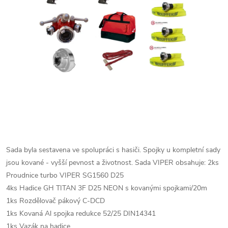
Sada byla sestavena ve spolupráci s hasiči.
Spojky u kompletní sady
jsou kované - vyšší pevnost a životnost.
Sada VIPER obsahuje:
2ks
Proudnice turbo VIPER SG1560 D25
4ks Hadice GH TITAN 3F D25 NEON s kovanými spojkami/20m
1ks Rozdělovač pákový C-DCD
1ks Kovaná Al spojka redukce 52/25 DIN14341
1ks Vazák na hadice