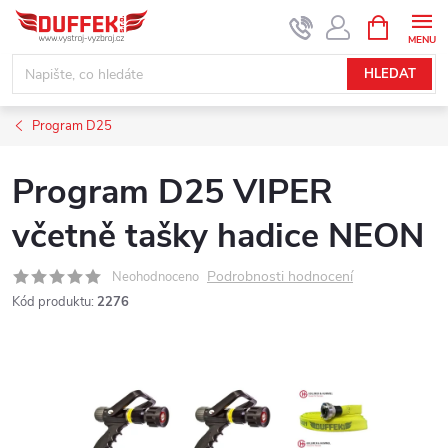
Přejít
NÁKUPNÍ
KOŠÍK
na
obsah
HLEDAT
Program D25
Program D25 VIPER
včetně tašky hadice NEON
Podrobnosti hodnocení
Neohodnoceno
Kód produktu:
2276