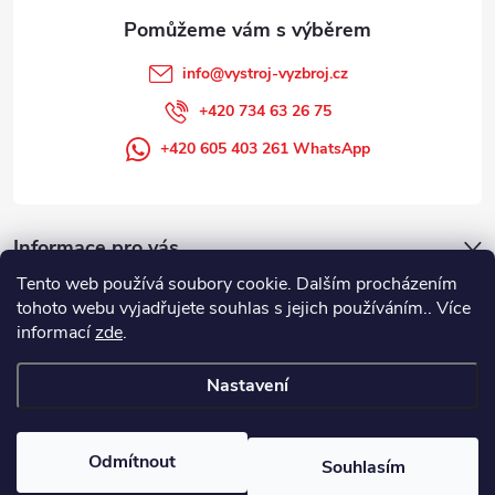
info
@
vystroj-vyzbroj.cz
+420 734 63 26 75
+420 605 403 261 WhatsApp
Informace pro vás
Tento web používá soubory cookie. Dalším procházením
tohoto webu vyjadřujete souhlas s jejich používáním.. Více
informací
zde
.
Nastavení
Copyright 2026
DUFFEK s.r.o. výstroj výzbroj pro hasiče, SDH, HZS, pro
požární sport
. Všechna práva vyhrazena.
Odmítnout
Souhlasím
Vytvořil Shoptet