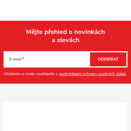
Mějte přehled o novinkách
a slevách
Z
á
E-mail
ODEBÍRAT
p
Vložením e-mailu souhlasíte s
podmínkami ochrany osobních údajů
a
t
í