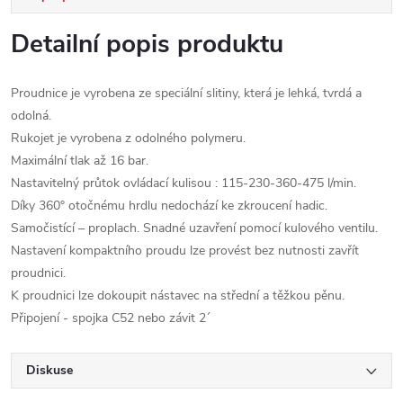
Detailní popis produktu
Proudnice je vyrobena ze speciální slitiny, která je lehká, tvrdá a
odolná.
Rukojet je vyrobena z odolného polymeru.
Maximální tlak až 16 bar.
Nastavitelný průtok ovládací kulisou : 115-230-360-475 l/min.
Díky 360° otočnému hrdlu nedochází ke zkroucení hadic.
Samočistící – proplach. Snadné uzavření pomocí kulového ventilu.
Nastavení kompaktního proudu lze provést bez nutnosti zavřít
proudnici.
K proudnici lze dokoupit nástavec na střední a těžkou pěnu.
Připojení - spojka C52 nebo závit 2´
Diskuse