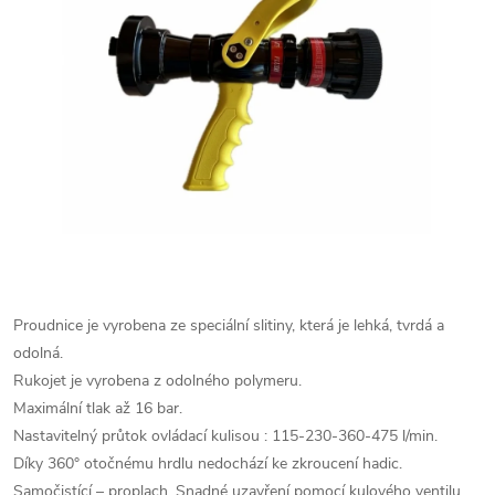
Proudnice je vyrobena ze speciální slitiny, která je lehká, tvrdá a
odolná.
Rukojet je vyrobena z odolného polymeru.
Maximální tlak až 16 bar.
Nastavitelný průtok ovládací kulisou : 115-230-360-475 l/min.
Díky 360° otočnému hrdlu nedochází ke zkroucení hadic.
Samočistící – proplach. Snadné uzavření pomocí kulového ventilu.