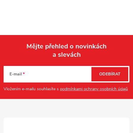
Mějte přehled o novinkách
a slevách
Z
á
E-mail
ODEBÍRAT
p
Vložením e-mailu souhlasíte s
podmínkami ochrany osobních údajů
a
t