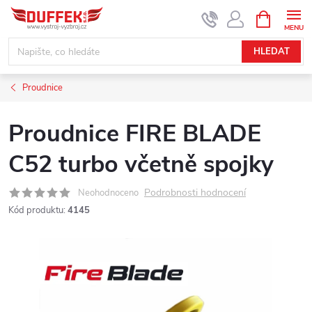
Přejít
NÁKUPNÍ
KOŠÍK
na
obsah
HLEDAT
Proudnice
Proudnice FIRE BLADE
C52 turbo včetně spojky
Podrobnosti hodnocení
Neohodnoceno
Kód produktu:
4145