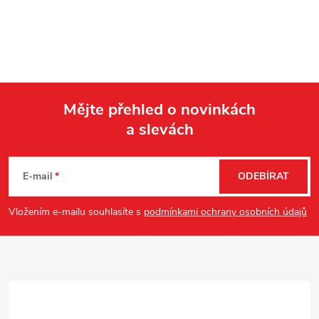
Mějte přehled o novinkách
a slevách
Z
á
E-mail
ODEBÍRAT
p
Vložením e-mailu souhlasíte s
podmínkami ochrany osobních údajů
a
t