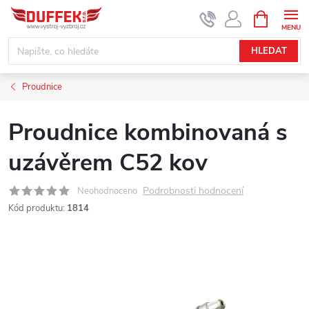
Přejít
NÁKUPNÍ
KOŠÍK
na
obsah
HLEDAT
Proudnice
Proudnice kombinovaná s
uzávěrem C52 kov
Podrobnosti hodnocení
Neohodnoceno
Kód produktu:
1814