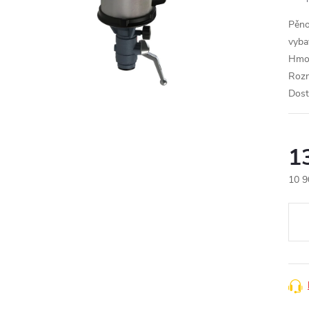
Pěno
vyba
Hmot
Roz
Dost
1
10 9
Měr
cena