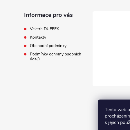
p
a
Informace pro vás
t
Veletrh DUFFEK
Kontakty
í
Obchodní podmínky
Podmínky ochrany osobních
údajů
Tento web p
procházením
s jejich pou