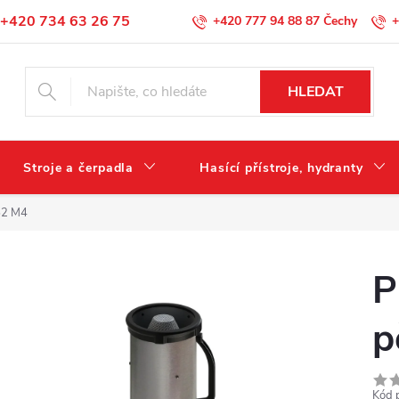
+420 734 63 26 75
+420 777 94 88 87
+
Podmínky ochrany osobních údajů
HLEDAT
Stroje a čerpadla
Hasící přístroje, hydranty
52 M4
P
p
Kód 