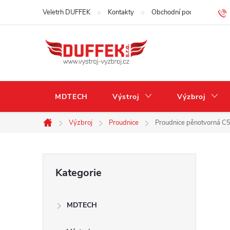
Přejít
Veletrh DUFFEK
Kontakty
Obchodní podmínky
na
obsah
MDTECH
Výstroj
Výzbroj
Výzbroj
Proudnice
Proudnice pěnotvorná C
Domů
P
Přeskočit
Kategorie
kategorie
o
MDTECH
s