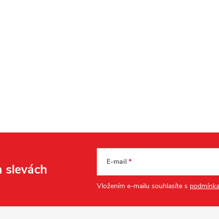
E-mail
a slevách
Vložením e-mailu souhlasíte s
podmínka