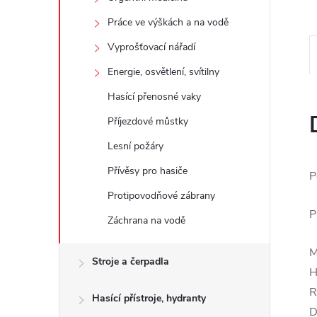
e
Práce ve výškách a na vodě
l
Vyprošťovací nářadí
Energie, osvětlení, svítilny
Hasící přenosné vaky
Příjezdové můstky
Lesní požáry
Přívěsy pro hasiče
P
Protipovodňové zábrany
P
Záchrana na vodě
M
Stroje a čerpadla
H
R
Hasící přístroje, hydranty
D