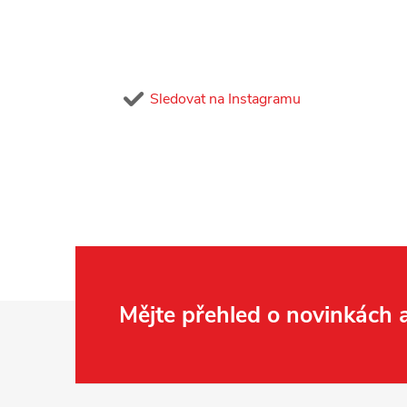
Sledovat na Instagramu
Z
Mějte přehled o novinkách
á