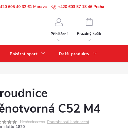
420 605 40 32 61
+420 603 57 18 46
NÁKUPNÍ
KOŠÍK
Prázdný košík
Přihlášení
Požární sport
Další produkty
Výprode
roudnice
ěnotvorná C52 M4
Podrobnosti hodnocení
Neohodnoceno
produktu:
1820