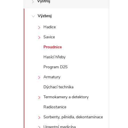
Výstroj
t
Výzbroj
r
Hadice
a
Savice
n
Proudnice
Hasící hřeby
n
Program D25
í
Armatury
Dýchací technika
p
Termokamery a detektory
a
Radiostanice
n
Sorbenty, pěnidla, dekontaminace
Urgentní medicína