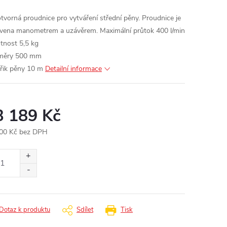
tvorná proudnice pro vytváření střední pěny.
Proudnice je
vena manometrem a uzávěrem.
Maximální průtok 400 l/min
nost 5,5 kg
měry 500 mm
řik pěny 10 m
Detailní informace
3 189 Kč
00 Kč bez DPH
ná
:
Dotaz k produktu
Sdílet
Tisk