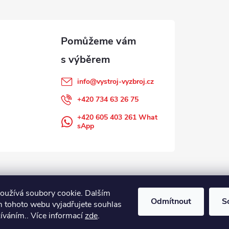
info
@
vystroj-vyzbroj.cz
+420 734 63 26 75
+420 605 403 261 What
sApp
oužívá soubory cookie. Dalším
Odmítnout
S
 tohoto webu vyjadřujete souhlas
žíváním.. Více informací
zde
.