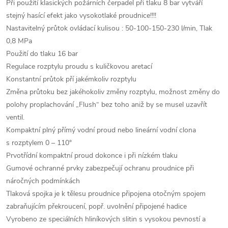
Při použití klasických požárních čerpadel při tlaku 8 bar vytváří
stejný hasící efekt jako vysokotlaké proudnice!!!!
Nastavitelný průtok ovládací kulisou : 50-100-150-230 l/min, Tlak
0,8 MPa
Použití do tlaku 16 bar
Regulace rozptylu proudu s kuličkovou aretací
Konstantní průtok pří jakémkoliv rozptylu
Změna průtoku bez jakéhokoliv změny rozptylu, možnost změny do
polohy proplachování „Flush“ bez toho aniž by se musel uzavřít
ventil.
Kompaktní plný přímý vodní proud nebo lineární vodní clona
s rozptylem 0 – 110°
Prvotřídní kompaktní proud dokonce i při nízkém tlaku
Gumové ochranné prvky zabezpečují ochranu proudnice při
náročných podmínkách
Tlaková spojka je k tělesu proudnice připojena otočným spojem
zabraňujícím překroucení, popř. uvolnění připojené hadice
Vyrobeno ze speciálních hliníkových slitin s vysokou pevností a