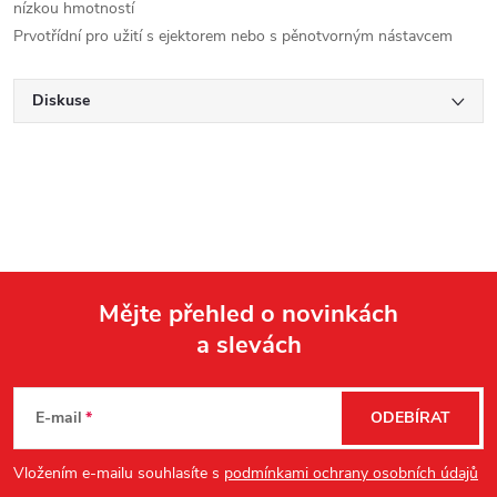
nízkou hmotností
Prvotřídní pro užití s ejektorem nebo s pěnotvorným nástavcem
Diskuse
Mějte přehled o novinkách
a slevách
Z
á
E-mail
ODEBÍRAT
p
Vložením e-mailu souhlasíte s
podmínkami ochrany osobních údajů