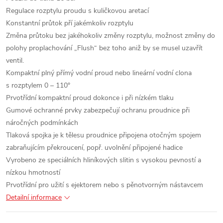
Regulace rozptylu proudu s kuličkovou aretací
Konstantní průtok pří jakémkoliv rozptylu
Změna průtoku bez jakéhokoliv změny rozptylu, možnost změny do
polohy proplachování „Flush“ bez toho aniž by se musel uzavřít
ventil.
Kompaktní plný přímý vodní proud nebo lineární vodní clona
s rozptylem 0 – 110°
Prvotřídní kompaktní proud dokonce i při nízkém tlaku
Gumové ochranné prvky zabezpečují ochranu proudnice při
náročných podmínkách
Tlaková spojka je k tělesu proudnice připojena otočným spojem
zabraňujícím překroucení, popř. uvolnění připojené hadice
Vyrobeno ze speciálních hliníkových slitin s vysokou pevností a
nízkou hmotností
Prvotřídní pro užití s ejektorem nebo s pěnotvorným nástavcem
Detailní informace