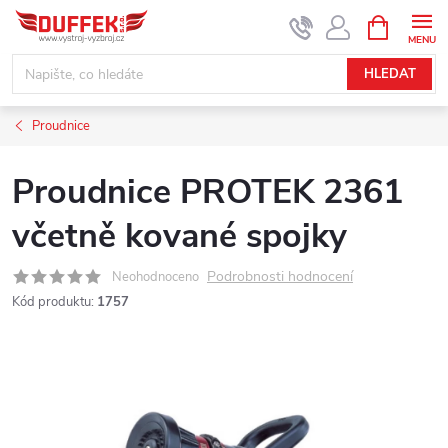
Přejít
NÁKUPNÍ
KOŠÍK
na
obsah
HLEDAT
Proudnice
Proudnice PROTEK 2361
včetně kované spojky
Podrobnosti hodnocení
Neohodnoceno
Kód produktu:
1757