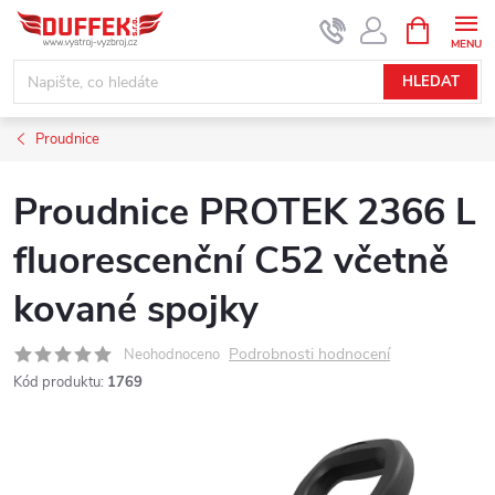
Přejít
NÁKUPNÍ
KOŠÍK
na
obsah
HLEDAT
Proudnice
Proudnice PROTEK 2366 L
fluorescenční C52 včetně
kované spojky
Podrobnosti hodnocení
Neohodnoceno
Kód produktu:
1769