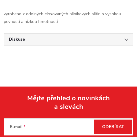
vyrobeno z odolných eloxovaných hliníkových slitin s vysokou
pevností a nízkou hmotností
Diskuse
Mějte přehled o novinkách
a slevách
Z
á
E-mail
ODEBÍRAT