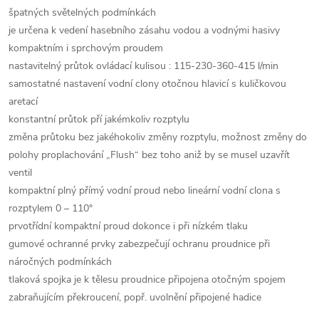
špatných světelných podmínkách
je určena k vedení hasebního zásahu vodou a vodnými hasivy
kompaktním i sprchovým proudem
nastavitelný průtok ovládací kulisou : 115-230-360-415 l/min
samostatné nastavení vodní clony otočnou hlavicí s kuličkovou
aretací
konstantní průtok pří jakémkoliv rozptylu
změna průtoku bez jakéhokoliv změny rozptylu, možnost změny do
polohy proplachování „Flush“ bez toho aniž by se musel uzavřít
ventil
kompaktní plný přímý vodní proud nebo lineární vodní clona s
rozptylem 0 – 110°
prvotřídní kompaktní proud dokonce i při nízkém tlaku
gumové ochranné prvky zabezpečují ochranu proudnice při
náročných podmínkách
tlaková spojka je k tělesu proudnice připojena otočným spojem
zabraňujícím překroucení, popř. uvolnění připojené hadice