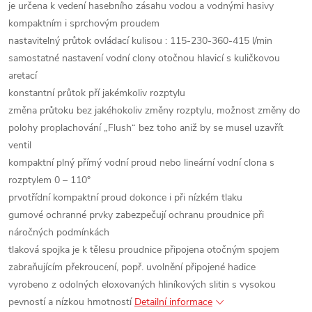
je určena k vedení hasebního zásahu vodou a vodnými hasivy
kompaktním i sprchovým proudem
nastavitelný průtok ovládací kulisou : 115-230-360-415 l/min
samostatné nastavení vodní clony otočnou hlavicí s kuličkovou
aretací
konstantní průtok pří jakémkoliv rozptylu
změna průtoku bez jakéhokoliv změny rozptylu, možnost změny do
polohy proplachování „Flush“ bez toho aniž by se musel uzavřít
ventil
kompaktní plný přímý vodní proud nebo lineární vodní clona s
rozptylem 0 – 110°
prvotřídní kompaktní proud dokonce i při nízkém tlaku
gumové ochranné prvky zabezpečují ochranu proudnice při
náročných podmínkách
tlaková spojka je k tělesu proudnice připojena otočným spojem
zabraňujícím překroucení, popř. uvolnění připojené hadice
vyrobeno z odolných eloxovaných hliníkových slitin s vysokou
pevností a nízkou hmotností
Detailní informace