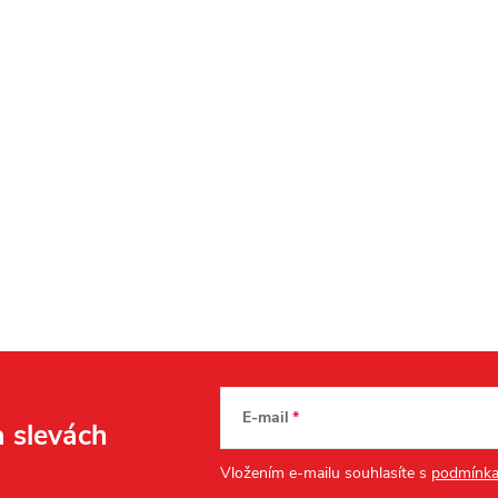
E-mail
a slevách
Vložením e-mailu souhlasíte s
podmínka