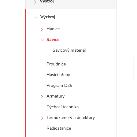
Výstroj
t
Výzbroj
r
Hadice
a
Savice
n
Savicový materiál
n
Proudnice
Hasící hřeby
í
Program D25
p
Armatury
Dýchací technika
a
Termokamery a detektory
n
Radiostanice