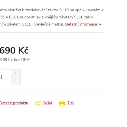
kce sloužící k zredukování závitu S110 na spojku systému
RZ A110.
Lze dodat jak s vnějším závitem S110 tak s
řním závitem S110 (převlečná matka).
Detailní informace
 690 Kč
6,69 Kč bez DPH
ná
:
Dotaz k produktu
Sdílet
Tisk