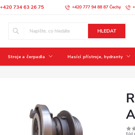
+420 734 63 26 75
+420 777 94 88 87
+
Podmínky ochrany osobních údajů
HLEDAT
Stroje a čerpadla
Hasící přístroje, hydranty
R
A
Kód 