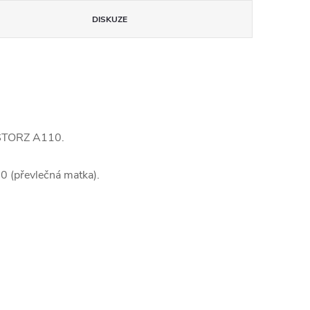
DISKUZE
u STORZ A110.
0 (převlečná matka).