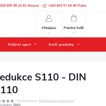
420 605 40 32 61
+420 603 57 18 46
NÁKUPNÍ
KOŠÍK
Prázdný košík
Přihlášení
Požární sport
Další produkty
Výprode
edukce S110 - DIN
110
Podrobnosti hodnocení
Neohodnoceno
produktu:
2843