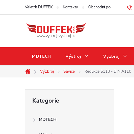
Přejít
Veletrh DUFFEK
Kontakty
Obchodní podmínky
na
obsah
MDTECH
Výstroj
Výzbroj
Výzbroj
Savice
Redukce S110 - DIN A110
Domů
P
Přeskočit
Kategorie
kategorie
o
MDTECH
s