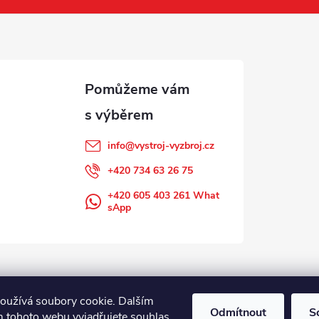
info
@
vystroj-vyzbroj.cz
+420 734 63 26 75
+420 605 403 261 What
sApp
oužívá soubory cookie. Dalším
Odmítnout
S
 tohoto webu vyjadřujete souhlas