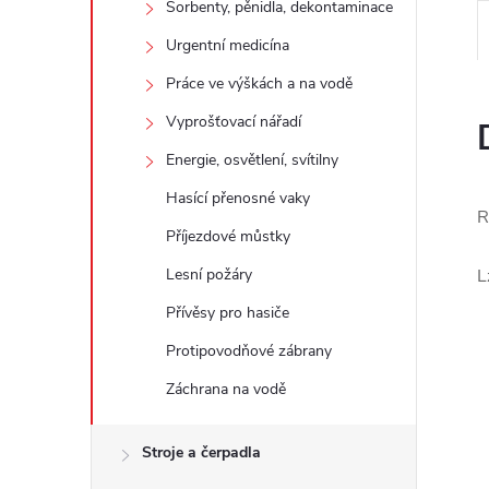
Sorbenty, pěnidla, dekontaminace
e
Urgentní medicína
l
Práce ve výškách a na vodě
Vyprošťovací nářadí
Energie, osvětlení, svítilny
Hasící přenosné vaky
R
Příjezdové můstky
Lesní požáry
L
Přívěsy pro hasiče
Protipovodňové zábrany
Záchrana na vodě
Stroje a čerpadla