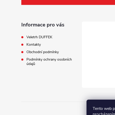
á
p
a
Informace pro vás
t
Veletrh DUFFEK
Kontakty
í
Obchodní podmínky
Podmínky ochrany osobních
údajů
Tento web p
procházením