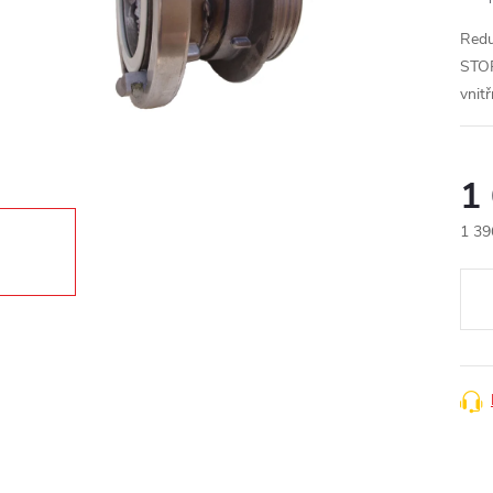
Redu
STO
vnit
1
1 39
Měr
cena