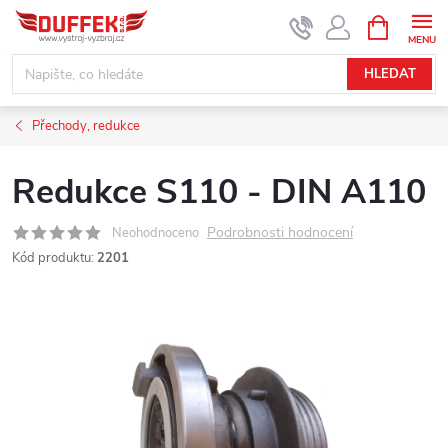
Přejít
NÁKUPNÍ
KOŠÍK
na
obsah
HLEDAT
Přechody, redukce
Redukce S110 - DIN A110
Podrobnosti hodnocení
Neohodnoceno
Kód produktu:
2201