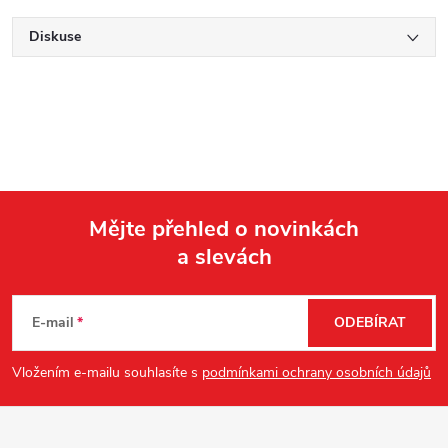
Diskuse
Mějte přehled o novinkách
a slevách
Z
á
E-mail
ODEBÍRAT
p
Vložením e-mailu souhlasíte s
podmínkami ochrany osobních údajů
a