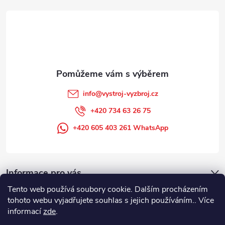
t
í
info
@
vystroj-vyzbroj.cz
+420 734 63 26 75
+420 605 403 261 WhatsApp
Informace pro vás
Tento web používá soubory cookie. Dalším procházením
tohoto webu vyjadřujete souhlas s jejich používáním.. Více
informací
zde
.