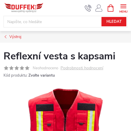
Přejít
NÁKUPNÍ
KOŠÍK
na
obsah
HLEDAT
Výstroj
Reflexní vesta s kapsami
Podrobnosti hodnocení
Neohodnoceno
Kód produktu:
Zvolte variantu