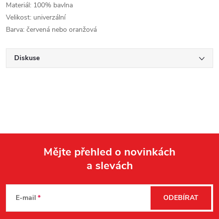
Materiál: 100% bavlna
Velikost: univerzální
Barva: červená nebo oranžová
Diskuse
Mějte přehled o novinkách
a slevách
Z
á
E-mail
ODEBÍRAT