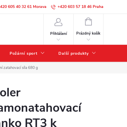
420 605 40 32 61
+420 603 57 18 46
NÁKUPNÍ
KOŠÍK
Prázdný košík
Přihlášení
Požární sport
Další produkty
Výprode
 zatahovací síla 680 g
oler
amonatahovací
anko RT3 k