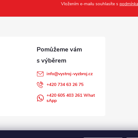
Vložením e-mailu souhlasíte s
podmínka
info
@
vystroj-vyzbroj.cz
+420 734 63 26 75
+420 605 403 261 What
sApp