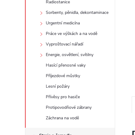
Radiostanice
e
Sorbenty, pěnidla, dekontaminace
l
Urgentní medicína
Práce ve výškách a na vodě
Vyprošťovací nářadí
Energie, osvětlení, svítilny
Hasící přenosné vaky
Příjezdové můstky
Lesní požáry
Přívěsy pro hasiče
Protipovodňové zábrany
Záchrana na vodě