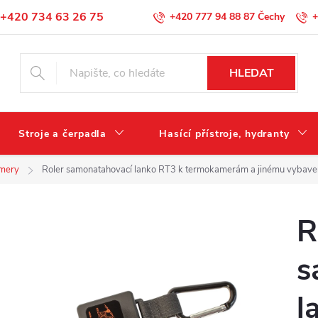
+420 734 63 26 75
+420 777 94 88 87
+
Podmínky ochrany osobních údajů
HLEDAT
Stroje a čerpadla
Hasící přístroje, hydranty
mery
Roler samonatahovací lanko RT3 k termokamerám a jinému vybavení
R
s
l