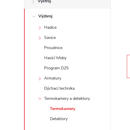
Výstroj
t
Výzbroj
r
Hadice
a
Savice
n
Proudnice
Hasící hřeby
n
Program D25
í
Armatury
Dýchací technika
p
Termokamery a detektory
a
Termokamery
n
Detektory