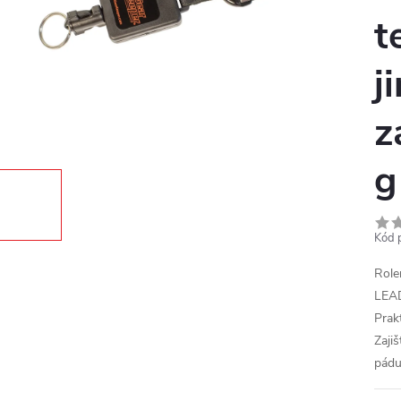
t
j
z
g
Kód 
Role
LEAD
Prak
Zaji
pádu