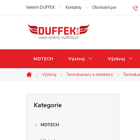
Přejít
Veletrh DUFFEK
Kontakty
Obchodní podmínky
na
obsah
MDTECH
Výstroj
Výzbroj
Výzbroj
Termokamery a detektory
Termoka
Domů
P
Přeskočit
Kategorie
kategorie
o
MDTECH
s