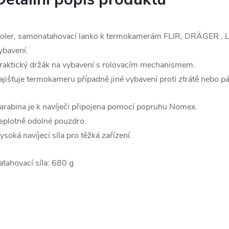
oler, samonatahovací lanko k termokamerám FLIR, DRÄGER , 
ybavení.
raktický držák na vybavení s rolovacím mechanismem.
ajišťuje termokameru případně jiné vybavení proti ztrátě nebo p
arabina je k navíječi připojena pomocí popruhu Nomex.
eplotně odolné pouzdro.
ysoká navíjecí síla pro těžká zařízení.
atahovací síla: 680 g