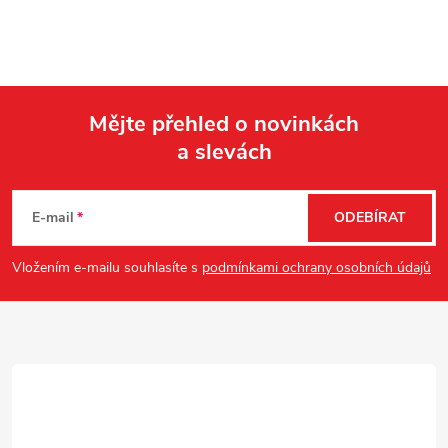
Mějte přehled o novinkách
a slevách
Z
á
E-mail
ODEBÍRAT
p
Vložením e-mailu souhlasíte s
podmínkami ochrany osobních údajů
a
t
í