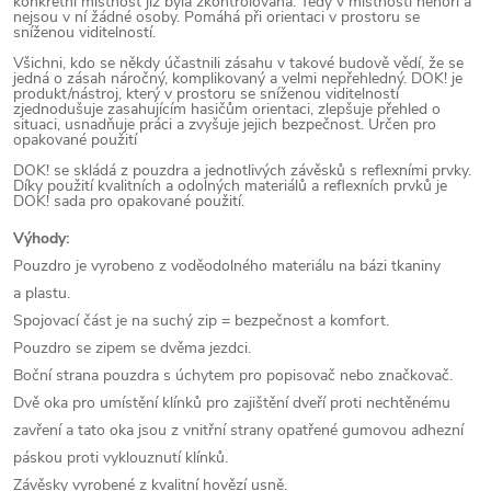
konkrétní místnost již byla zkontrolována. Tedy v místnosti nehoří a
nejsou v ní žádné osoby. Pomáhá při orientaci v prostoru se
sníženou viditelností.
Všichni, kdo se někdy účastnili zásahu v takové budově vědí, že se
jedná o zásah náročný, komplikovaný a velmi nepřehledný. DOK! je
produkt/nástroj, který v prostoru se sníženou viditelností
zjednodušuje zasahujícím hasičům orientaci, zlepšuje přehled o
situaci, usnadňuje práci a zvyšuje jejich bezpečnost. Určen pro
opakované použití
DOK! se skládá z pouzdra a jednotlivých závěsků s reflexními prvky.
Díky použití kvalitních a odolných materiálů a reflexních prvků je
DOK! sada pro opakované použití.
Výhody:
Pouzdro je vyrobeno z voděodolného materiálu na bázi tkaniny
a plastu.
Spojovací část je na suchý zip = bezpečnost a komfort.
Pouzdro se zipem se dvěma jezdci.
Boční strana pouzdra s úchytem pro popisovač nebo značkovač.
Dvě oka pro umístění klínků pro zajištění dveří proti nechtěnému
zavření a tato oka jsou z vnitřní strany opatřené gumovou adhezní
páskou proti vyklouznutí klínků.
Závěsky vyrobené z kvalitní hovězí usně.