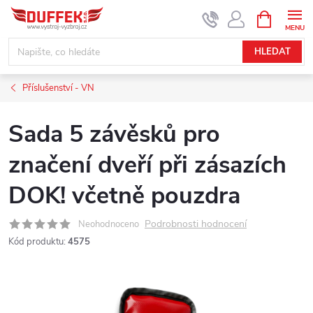
Přejít
NÁKUPNÍ
KOŠÍK
na
obsah
HLEDAT
Příslušenství - VN
Sada 5 závěsků pro
značení dveří při zásazích
DOK! včetně pouzdra
Podrobnosti hodnocení
Neohodnoceno
Kód produktu:
4575