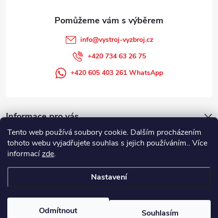
info
@
vystroj-vyzbroj.cz
+420 734 63 26 75
+420 605 403 261 WhatsApp
Informace pro vás
Tento web používá soubory cookie. Dalším procházením
tohoto webu vyjadřujete souhlas s jejich používáním.. Více
informací
zde
.
Nastavení
Copyright 2026
DUFFEK s.r.o. výstroj výzbroj pro hasiče, SDH, HZS, pro
požární sport
. Všechna práva vyhrazena.
Odmítnout
Souhlasím