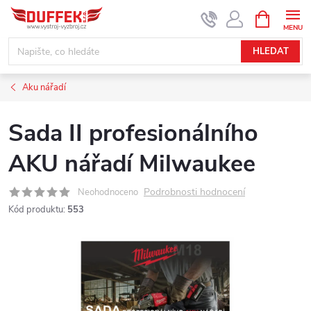
Přejít
NÁKUPNÍ
KOŠÍK
na
obsah
HLEDAT
Aku nářadí
Sada II profesionálního
AKU nářadí Milwaukee
Podrobnosti hodnocení
Neohodnoceno
Kód produktu:
553