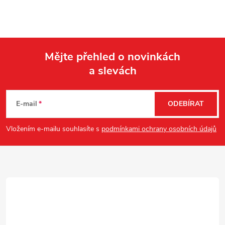
Mějte přehled o novinkách
a slevách
Z
á
E-mail
ODEBÍRAT
p
Vložením e-mailu souhlasíte s
podmínkami ochrany osobních údajů
a
t
í