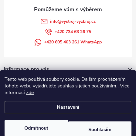
info
@
vystroj-vyzbroj.cz
+420 734 63 26 75
+420 605 403 261 WhatsApp
Informace pro vás
Tento web používá soubory cookie. Dalším procházením
tohoto webu vyjadřujete souhlas s jejich používáním.. Více
informací
zde
.
Nastavení
Copyright 2026
DUFFEK s.r.o. výstroj výzbroj pro hasiče, SDH, HZS, pro
požární sport
. Všechna práva vyhrazena.
Odmítnout
Souhlasím
Vytvořil Shoptet