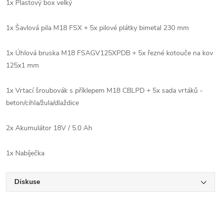
1x Plastový box velký
1x Šavlová pila M18 FSX + 5x pilové plátky bimetal 230 mm
1x Úhlová bruska M18 FSAGV125XPDB + 5x řezné kotouče na kov
125x1 mm
1x Vrtací šroubovák s příklepem M18 CBLPD + 5x sada vrtáků -
beton/cihla/žula/dlaždice
2x Akumulátor 18V / 5.0 Ah
1x Nabíječka
Diskuse