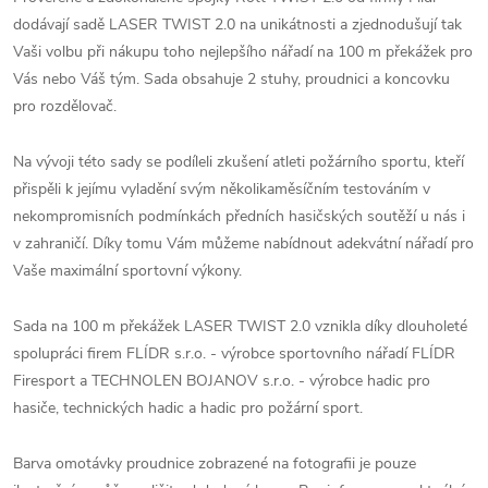
dodávají sadě LASER TWIST 2.0 na unikátnosti a zjednodušují tak
Vaši volbu při nákupu toho nejlepšího nářadí na 100 m překážek pro
Vás nebo Váš tým. Sada obsahuje 2 stuhy, proudnici a koncovku
pro rozdělovač.
Na vývoji této sady se podíleli zkušení atleti požárního sportu, kteří
přispěli k jejímu vyladění svým několikaměsíčním testováním v
nekompromisních podmínkách předních hasičských soutěží u nás i
v zahraničí. Díky tomu Vám můžeme nabídnout adekvátní nářadí pro
Vaše maximální sportovní výkony.
Sada na 100 m překážek LASER TWIST 2.0 vznikla díky dlouholeté
spolupráci firem FLÍDR s.r.o. - výrobce sportovního nářadí FLÍDR
Firesport a TECHNOLEN BOJANOV s.r.o. - výrobce hadic pro
hasiče, technických hadic a hadic pro požární sport.
Barva omotávky proudnice zobrazené na fotografii je pouze