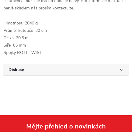
ilustrační a může se lišit od dodané barvy. Pro informace o aktuální
barvě skladem nás prosím kontaktujte.
Hmotnost 2640 g
Průměr kotouče 30 cm
Délka 20,5 m
Šíře 65 mm
Spojky ROTT TWIST
Diskuse
Mějte přehled o novinkách