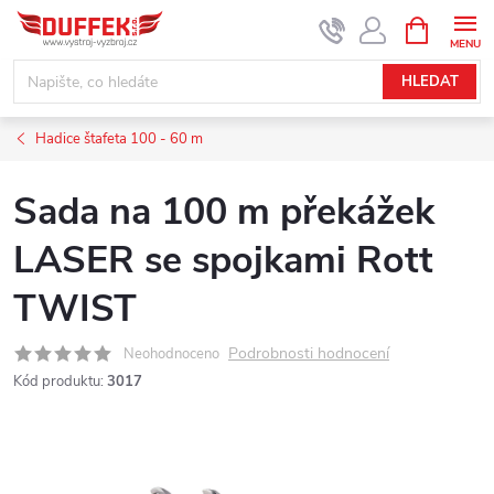
Přejít
NÁKUPNÍ
KOŠÍK
na
obsah
HLEDAT
Hadice štafeta 100 - 60 m
Sada na 100 m překážek
LASER se spojkami Rott
TWIST
Podrobnosti hodnocení
Neohodnoceno
Kód produktu:
3017