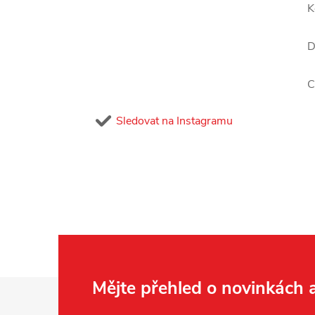
K
D
C
Sledovat na Instagramu
Z
Mějte přehled o novinkách