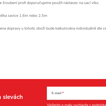
e šroubení profi doporučujeme použít nástavec na sací víko.
élka savice 1,6m nebo 2,5m
ena dopravy u tohoto zboží bude kalkulována individuálně dle c
E-mail
a slevách
Vložením e-mailu souhlasíte s
podmínka