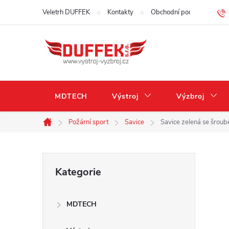
Přejít
Veletrh DUFFEK
Kontakty
Obchodní podmínky
na
obsah
MDTECH
Výstroj
Výzbroj
Požární sport
Savice
Savice zelená se šroub
Domů
P
Přeskočit
Kategorie
kategorie
o
MDTECH
s