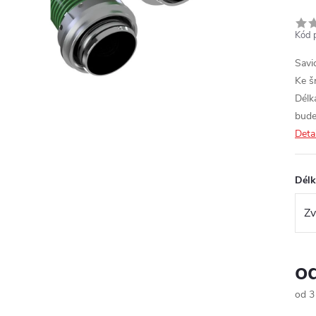
Kód 
Savi
Ke š
Délk
bude
Deta
Délk
o
od
3
Měr