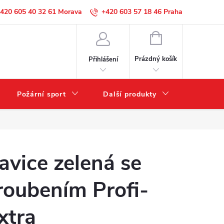
420 605 40 32 61
+420 603 57 18 46
NÁKUPNÍ
KOŠÍK
Prázdný košík
Přihlášení
Požární sport
Další produkty
Výprode
avice zelená se
roubením Profi-
xtra