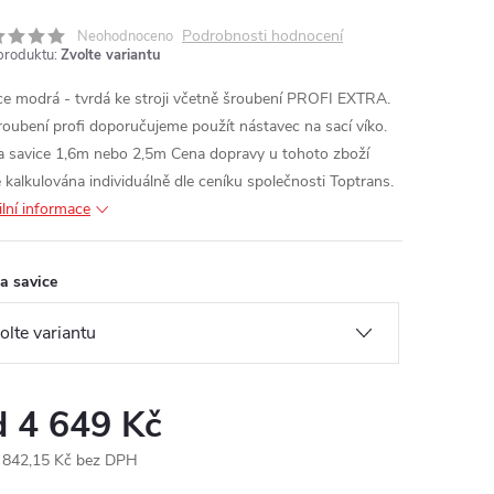
Podrobnosti hodnocení
Neohodnoceno
produktu:
Zvolte variantu
ce modrá - tvrdá ke stroji včetně šroubení PROFI EXTRA.
roubení profi doporučujeme použít nástavec na sací víko.
a savice 1,6m nebo 2,5m
Cena dopravy u tohoto zboží
 kalkulována individuálně dle ceníku společnosti Toptrans.
ilní informace
a savice
d
4 649 Kč
 842,15 Kč
bez DPH
ná