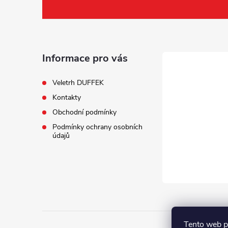
á
p
a
Informace pro vás
t
Veletrh DUFFEK
Kontakty
í
Obchodní podmínky
Podmínky ochrany osobních
údajů
Tento web p