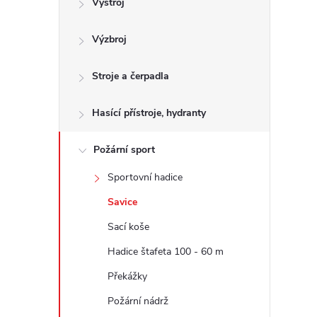
Výstroj
t
Výzbroj
r
a
Stroje a čerpadla
n
Hasící přístroje, hydranty
n
Požární sport
Sportovní hadice
í
Savice
p
Sací koše
Hadice štafeta 100 - 60 m
a
Překážky
n
Požární nádrž