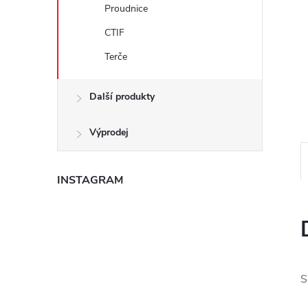
e
Proudnice
CTIF
l
Terče
Další produkty
Výprodej
INSTAGRAM
S