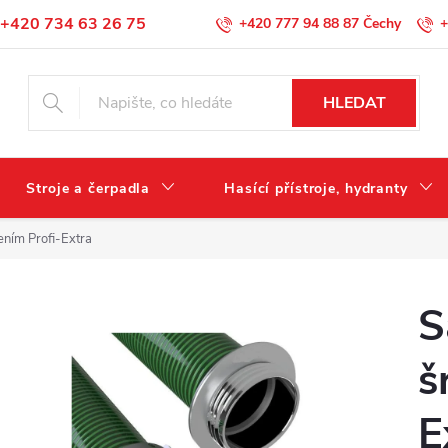
+420 734 63 26 75
+420 777 94 88 87
+
Podmínky ochrany osobních údajů
HLEDAT
Stroje a čerpadla
Hasící přístroje, hydranty
ením Profi-Extra
S
š
E