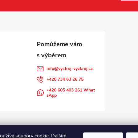
info
@
vystroj-vyzbroj.cz
+420 734 63 26 75
+420 605 403 261 What
sApp
oužívá soubory cookie. Dalším