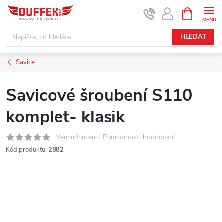
Přejít
NÁKUPNÍ
KOŠÍK
na
obsah
HLEDAT
Savice
Savicové šroubení S110
komplet- klasik
Podrobnosti hodnocení
Neohodnoceno
Kód produktu:
2882