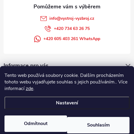
info
@
vystroj-vyzbroj.cz
+420 734 63 26 75
+420 605 403 261 WhatsApp
Informace pro vás
Tento web používá soubory cookie. Dalším procházením
tohoto webu vyjadřujete souhlas s jejich používáním.. Více
informací
zde
.
Nastavení
Copyright 2026
DUFFEK s.r.o. výstroj výzbroj pro hasiče, SDH, HZS, pro
požární sport
. Všechna práva vyhrazena.
Odmítnout
Souhlasím
Vytvořil Shoptet