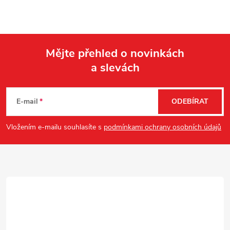
Mějte přehled o novinkách
a slevách
Z
á
E-mail
ODEBÍRAT
p
Vložením e-mailu souhlasíte s
podmínkami ochrany osobních údajů
a
t
í