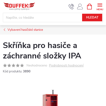
Přejít
NÁKUPNÍ
KOŠÍK
na
obsah
HLEDAT
Vybavení hasičské stanice
Skříňka pro hasiče a
záchranné složky IPA
Podrobnosti hodnocení
Neohodnoceno
Kód produktu:
3890