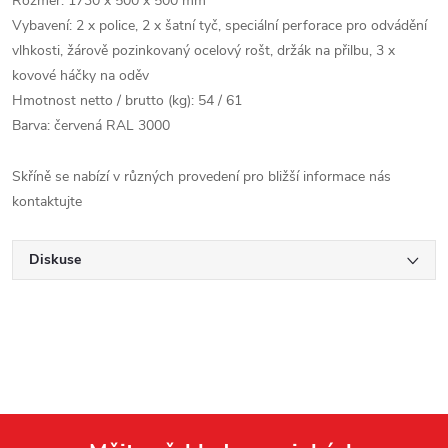
Rozměr: 1730 x 500 x 500 mm
Vybavení: 2 x police, 2 x šatní tyč, speciální perforace pro odvádění
vlhkosti, žárově pozinkovaný ocelový rošt, držák na přilbu, 3 x
kovové háčky na oděv
Hmotnost netto / brutto (kg): 54 / 61
Barva: červená RAL 3000
Skříně se nabízí v různých provedení pro bližší informace nás
kontaktujte
Diskuse