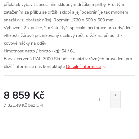
příplatek vybavit speciálním sklopným držákem přilby. Prostým
zatažením za přilbu se držák sklopí a její odebrání je tak mnohem
snazší (viz. obrázek níže).
Rozměr: 1730 x 500 x 500 mm
Vybavení: 2 x police, 2 x šatní tyč, speciální perforace pro odvádění
vlhkosti, žárově pozinkovaný ocelový rošt, držák na přilbu, 3 x
kovové háčky na oděv
Hmotnost netto / brutto (kg): 54 / 61
Barva: červená RAL 3000
Skříně se nabízí v různých provedení pro
bližší informace nás kontaktujte
Detailní informace
8 859 Kč
7 321,49 Kč bez DPH
Měrná
cena: