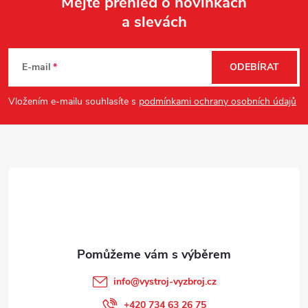
Mějte přehled o novinkách
a slevách
Z
á
E-mail
ODEBÍRAT
p
Vložením e-mailu souhlasíte s
podmínkami ochrany osobních údajů
a
t
í
info
@
vystroj-vyzbroj.cz
+420 734 63 26 75