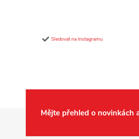
Sledovat na Instagramu
Z
Mějte přehled o novinkách
á