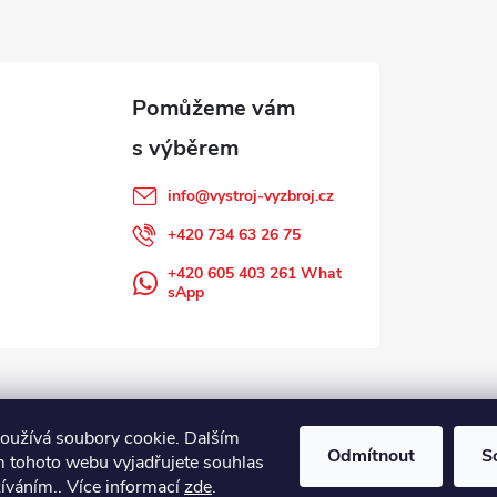
info
@
vystroj-vyzbroj.cz
+420 734 63 26 75
+420 605 403 261 What
sApp
oužívá soubory cookie. Dalším
Odmítnout
S
 tohoto webu vyjadřujete souhlas
žíváním.. Více informací
zde
.