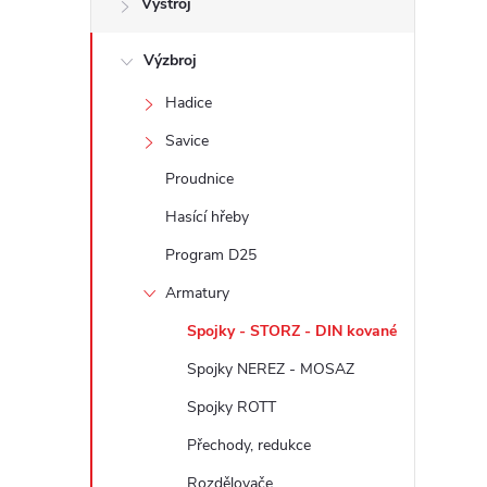
Výstroj
t
Výzbroj
r
Hadice
a
Savice
n
Proudnice
Hasící hřeby
n
Program D25
í
Armatury
Spojky - STORZ - DIN kované
p
Spojky NEREZ - MOSAZ
a
Spojky ROTT
n
Přechody, redukce
Rozdělovače