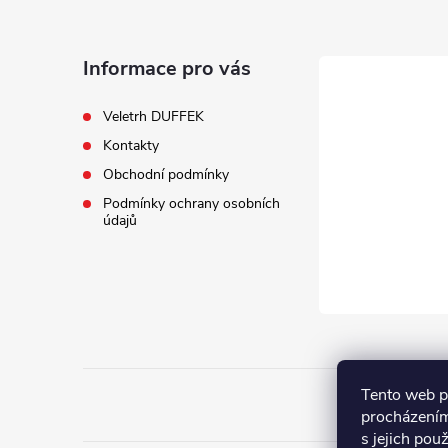
p
a
Informace pro vás
t
Veletrh DUFFEK
Kontakty
í
Obchodní podmínky
Podmínky ochrany osobních
údajů
Tento web p
procházením
s jejich pou