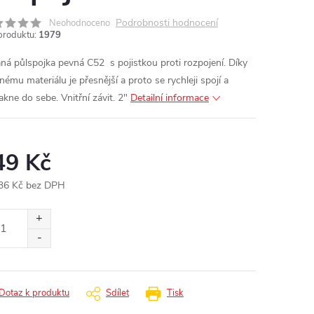
Podrobnosti hodnocení
Neohodnoceno
produktu:
1979
ná půlspojka pevná C52 s pojistkou proti rozpojení.
Díky
nému materiálu je přesnější a proto se rychleji spojí a
akne do sebe.
Vnitřní závit. 2"
Detailní informace
49 Kč
36 Kč bez DPH
ná
:
Dotaz k produktu
Sdílet
Tisk