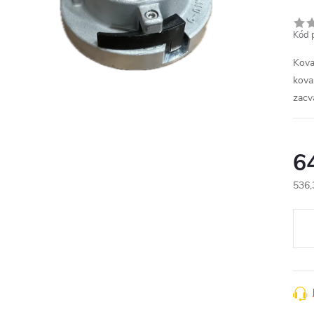
Kód 
Kova
kova
zacv
6
536,
Měr
cena