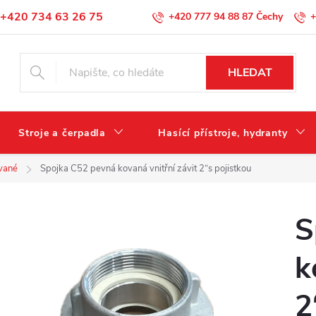
+420 734 63 26 75
+420 777 94 88 87
+
Podmínky ochrany osobních údajů
HLEDAT
Stroje a čerpadla
Hasící přístroje, hydranty
vané
Spojka C52 pevná kovaná vnitřní závit 2“s pojistkou
S
k
2