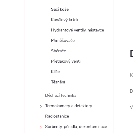
e
Sací koše
l
Kanálový krtek
Hydrantové ventily, nástavce
Přiměšovače
Sběrače
Přetlakový ventil
Klíče
K
Těsnění
D
Dýchací technika
Termokamery a detektory
V
Radiostanice
Sorbenty, pěnidla, dekontaminace