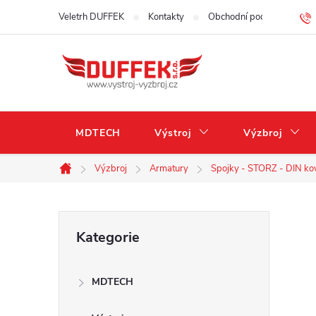
Přejít
Veletrh DUFFEK
Kontakty
Obchodní podmínky
na
obsah
MDTECH
Výstroj
Výzbroj
Výzbroj
Armatury
Spojky - STORZ - DIN ko
Domů
P
Přeskočit
Kategorie
kategorie
o
MDTECH
s