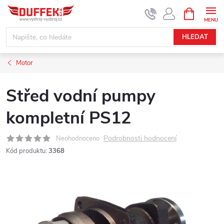
Přejít
NÁKUPNÍ
KOŠÍK
na
obsah
HLEDAT
Motor
Střed vodní pumpy
kompletní PS12
Podrobnosti hodnocení
Neohodnoceno
Kód produktu:
3368