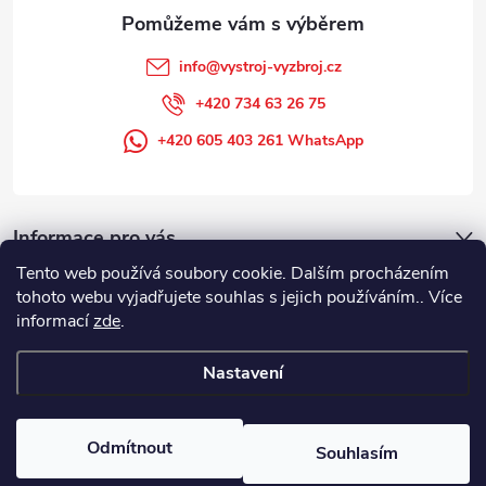
info
@
vystroj-vyzbroj.cz
+420 734 63 26 75
+420 605 403 261 WhatsApp
Informace pro vás
Tento web používá soubory cookie. Dalším procházením
tohoto webu vyjadřujete souhlas s jejich používáním.. Více
informací
zde
.
Nastavení
Copyright 2026
DUFFEK s.r.o. výstroj výzbroj pro hasiče, SDH, HZS, pro
požární sport
. Všechna práva vyhrazena.
Odmítnout
Souhlasím
Vytvořil Shoptet