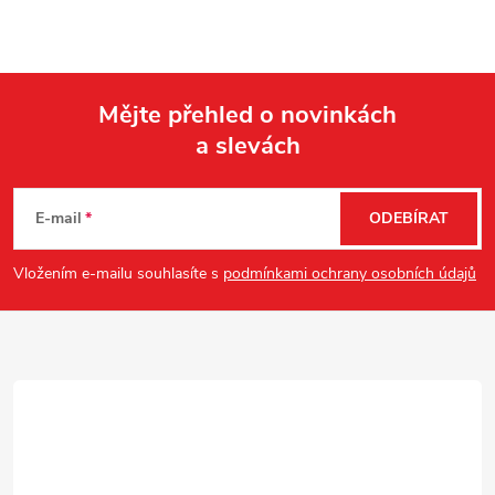
Mějte přehled o novinkách
a slevách
Z
á
E-mail
ODEBÍRAT
p
Vložením e-mailu souhlasíte s
podmínkami ochrany osobních údajů
a
t
í