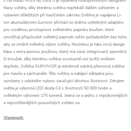
s certifikací ATEX do Zóny 0 je vybavena nízkoprofilovým designem
hlavy svítilny, díky kterému svítilna nepřekáží dalším zařízením a
vybavení důležitých při hasičském zákroku.Svítilna je napájena Li-
Ion akumulátorem.Survivor přichází se dvěma volitelnými adaptéry
pro rozdílnou prostupnost světelného paprsku kouřem, které
umožňují přizpůsobit světelný paprsek vašim požadavkům bez toho,
aby se změnil světelný výkon svítilny. Novinkou je taky nový design
klipu s extra pevnou pružinou, který má navíc integrovaný zpevněný
D kroužek, díky kterému svítilna soustavně visí (svítí) směrem
dopředu. Svítilna SURVIVOR je extrémně odolná přenosná svítilna
pro hasiče a záchranáře. Tělo svítilny a nabíjecí základna jsou
vyrobeny z odolného nylonu zaručující dlouhou životnost. Zdrojem
světla je výkonná LED dioda C4 s životností 50 000 hodin a
světelným výkonem 175 lumenů. Jedná se o jednu z nejvýkonnějších
a nejrozšířenějších pravoúhlých svítilen na
Vlastnosti: