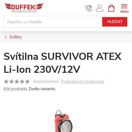
Přejít
NÁKUPNÍ
KOŠÍK
na
obsah
HLEDAT
Svítilny
Svítilna SURVIVOR ATEX
Li-Ion 230V/12V
Podrobnosti hodnocení
Neohodnoceno
Kód produktu:
Zvolte variantu