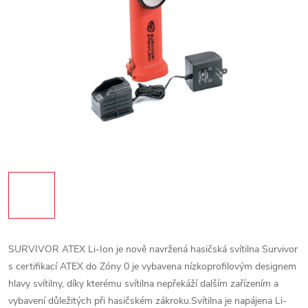
SURVIVOR ATEX Li-Ion je nově navržená hasičská svítilna Survivor
s certifikací ATEX do Zóny 0 je vybavena nízkoprofilovým designem
hlavy svítilny, díky kterému svítilna nepřekáží dalším zařízením a
vybavení důležitých při hasičském zákroku.Svítilna je napájena Li-