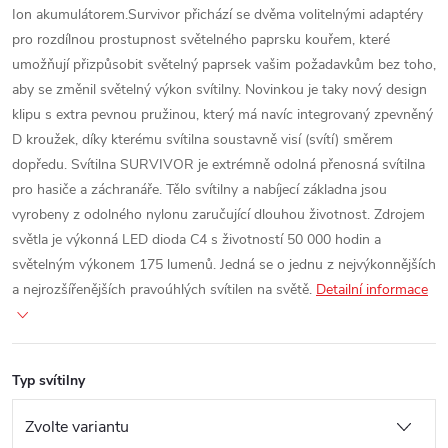
Ion akumulátorem.Survivor přichází se dvěma volitelnými adaptéry
pro rozdílnou prostupnost světelného paprsku kouřem, které
umožňují přizpůsobit světelný paprsek vašim požadavkům bez toho,
aby se změnil světelný výkon svítilny. Novinkou je taky nový design
klipu s extra pevnou pružinou, který má navíc integrovaný zpevněný
D kroužek, díky kterému svítilna soustavně visí (svítí) směrem
dopředu. Svítilna SURVIVOR je extrémně odolná přenosná svítilna
pro hasiče a záchranáře. Tělo svítilny a nabíjecí základna jsou
vyrobeny z odolného nylonu zaručující dlouhou životnost. Zdrojem
světla je výkonná LED dioda C4 s životností 50 000 hodin a
světelným výkonem 175 lumenů. Jedná se o jednu z nejvýkonnějších
a nejrozšířenějších pravoúhlých svítilen na světě.
Detailní informace
Typ svítilny