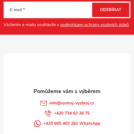
á
E-mail
ODEBÍRAT
p
Vložením e-mailu souhlasíte s
podmínkami ochrany osobních údajů
a
t
í
info
@
vystroj-vyzbroj.cz
+420 734 63 26 75
+420 605 403 261 WhatsApp