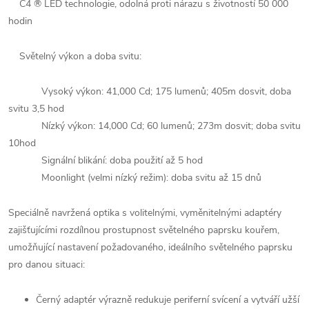
C4 ® LED technologie, odolná proti nárazu s životností 50 000
hodin
Světelný výkon a doba svitu:
Vysoký výkon: 41,000 Cd; 175 lumenů; 405m dosvit, doba
svitu 3,5 hod
Nízký výkon: 14,000 Cd; 60 lumenů; 273m dosvit; doba svitu
10hod
Signální blikání: doba použití až 5 hod
Moonlight (velmi nízký režim): doba svitu až 15 dnů
Speciálně navržená optika s volitelnými, vyměnitelnými adaptéry
zajišťujícími rozdílnou prostupnost světelného paprsku kouřem,
umožňující nastavení požadovaného, ideálního světelného paprsku
pro danou situaci:
Černý adaptér výrazně redukuje periferní svícení a vytváří užší