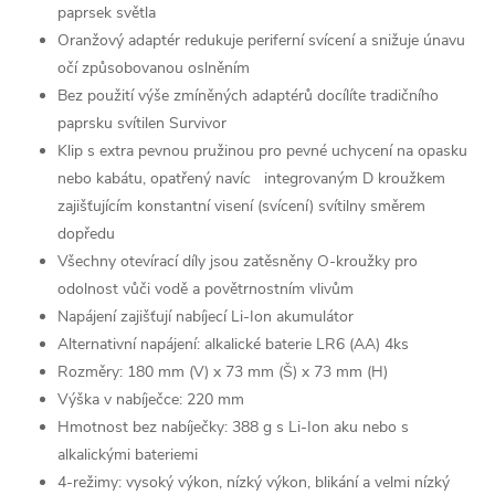
paprsek světla
Oranžový adaptér redukuje periferní svícení a snižuje únavu
očí způsobovanou oslněním
Bez použití výše zmíněných adaptérů docílíte tradičního
paprsku svítilen Survivor
Klip s extra pevnou pružinou pro pevné uchycení na opasku
nebo kabátu, opatřený navíc integrovaným D kroužkem
zajišťujícím konstantní visení (svícení) svítilny směrem
dopředu
Všechny otevírací díly jsou zatěsněny O-kroužky pro
odolnost vůči vodě a povětrnostním vlivům
Napájení zajišťují nabíjecí Li-Ion akumulátor
Alternativní napájení: alkalické baterie LR6 (AA) 4ks
Rozměry: 180 mm (V) x 73 mm (Š) x 73 mm (H)
Výška v nabíječce: 220 mm
Hmotnost bez nabíječky: 388 g s Li-Ion aku nebo s
alkalickými bateriemi
4-režimy: vysoký výkon, nízký výkon, blikání a velmi nízký