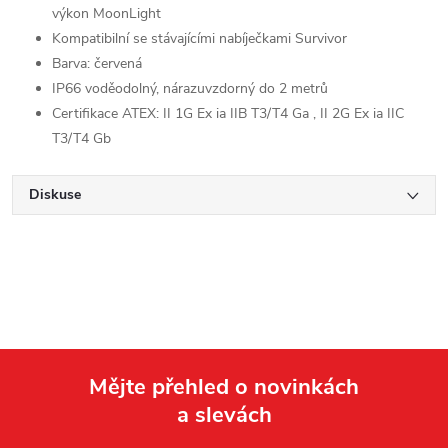
výkon MoonLight
Kompatibilní se stávajícími nabíječkami Survivor
Barva: červená
IP66 voděodolný, nárazuvzdorný do 2 metrů
Certifikace ATEX: II 1G Ex ia IIB T3/T4 Ga , II 2G Ex ia IIC
T3/T4 Gb
Diskuse
Mějte přehled o novinkách
a slevách
Z