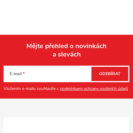
Mějte přehled o novinkách
a slevách
Z
á
E-mail
ODEBÍRAT
p
Vložením e-mailu souhlasíte s
podmínkami ochrany osobních údajů
a
t