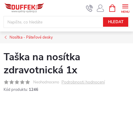
Přejít
NÁKUPNÍ
KOŠÍK
na
obsah
HLEDAT
Nosítka - Páteřové desky
Taška na nosítka
zdravotnická 1x
Podrobnosti hodnocení
Neohodnoceno
Kód produktu:
1246