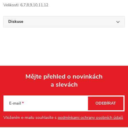
Velikosti: 6,7,8,9,10,11,12
Diskuse
Mějte přehled o novinkách
a slevách
Z
á
E-mail
ODEBÍRAT
p
Vložením e-mailu souhlasíte s
podmínkami ochrany osobních údajů