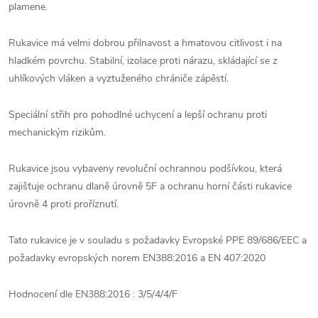
plamene.
Rukavice má velmi dobrou přilnavost a hmatovou citlivost i na
hladkém povrchu. Stabilní, izolace proti nárazu, skládající se z
uhlíkových vláken a vyztuženého chrániče zápěstí.
Speciální střih pro pohodlné uchycení a lepší ochranu proti
mechanickým rizikům.
Rukavice jsou vybaveny revoluční ochrannou podšívkou, která
zajišťuje ochranu dlaně úrovně 5F a ochranu horní části rukavice
úrovně 4 proti proříznutí.
Tato rukavice je v souladu s požadavky Evropské PPE 89/686/EEC a
požadavky evropských norem EN388:2016 a EN 407:2020
Hodnocení dle EN388:2016 : 3/5/4/4/F