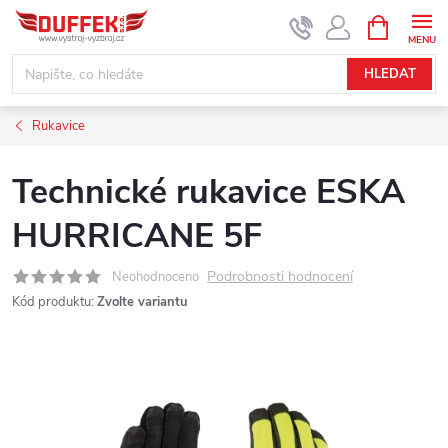
Přejít
NÁKUPNÍ
KOŠÍK
na
obsah
HLEDAT
Rukavice
Technické rukavice ESKA
HURRICANE 5F
Podrobnosti hodnocení
Neohodnoceno
Kód produktu:
Zvolte variantu