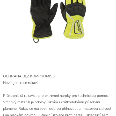
OCHRANA BEZ KOMPROMISU
Nová generace rukavic
Průkopnická rukavice pro extrémní nároky pro technickou pomoc.
Vrchový materiál je odolný jiskrám i krátkodobému púsobení
plamene.
Rukavice má velmi dobrou přilnavost a hmatovou citlivost
i na hladkém povrchu. Stabilní, izolace proti nárazu, skládající se z