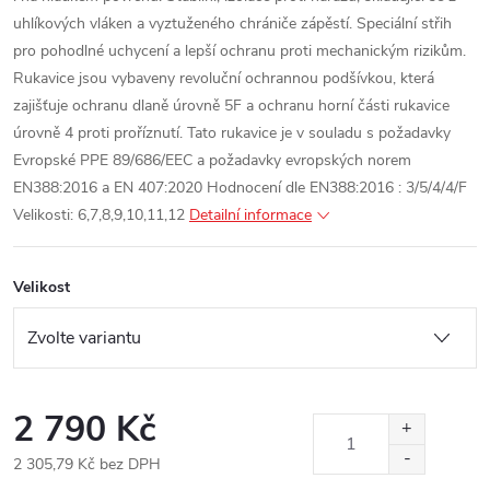
uhlíkových vláken a vyztuženého chrániče zápěstí.
Speciální střih
pro pohodlné uchycení a lepší ochranu proti mechanickým rizikům.
Rukavice jsou vybaveny revoluční ochrannou podšívkou, která
zajišťuje ochranu dlaně úrovně 5F a ochranu horní části rukavice
úrovně 4 proti proříznutí.
Tato rukavice je v souladu s požadavky
Evropské PPE 89/686/EEC a požadavky evropských norem
EN388:2016 a EN 407:2020
Hodnocení dle EN388:2016 : 3/5/4/4/F
Velikosti: 6,7,8,9,10,11,12
Detailní informace
Velikost
2 790 Kč
2 305,79 Kč bez DPH
Měrná