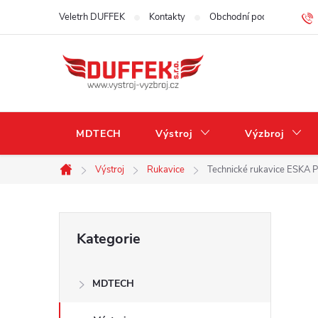
Přejít
Veletrh DUFFEK
Kontakty
Obchodní podmínky
na
obsah
MDTECH
Výstroj
Výzbroj
Výstroj
Rukavice
Technické rukavice ESKA
Domů
P
Přeskočit
Kategorie
kategorie
o
MDTECH
s