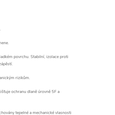
.
mene.
adkém povrchu. Stabilní, izolace proti
zápěstí.
hanickým rizikům.
išťuje ochranu dlaně úrovně 5F a
chovány tepelné a mechanické vlasnosti