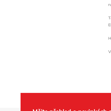
r
T
E
H
V