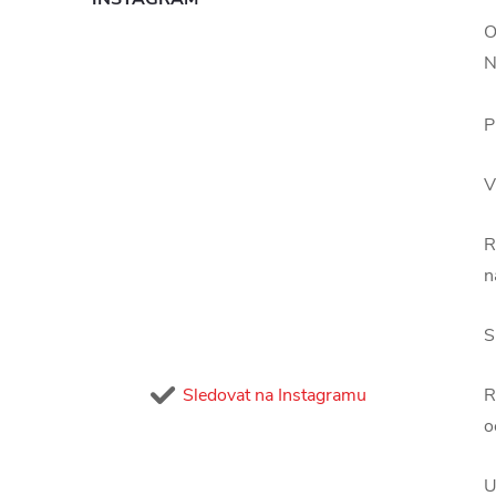
O
N
P
V
R
n
S
Sledovat na Instagramu
R
o
U