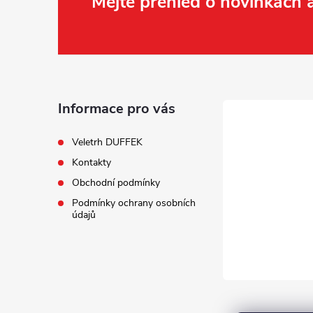
Z
Mějte přehled o novinkách
á
p
a
Informace pro vás
t
Veletrh DUFFEK
Kontakty
í
Obchodní podmínky
Podmínky ochrany osobních
údajů