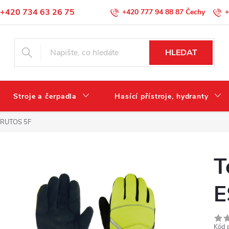
+420 734 63 26 75
+420 777 94 88 87
+
Podmínky ochrany osobních údajů
HLEDAT
Stroje a čerpadla
Hasící přístroje, hydranty
 PRUTOS 5F
T
E
Kód 