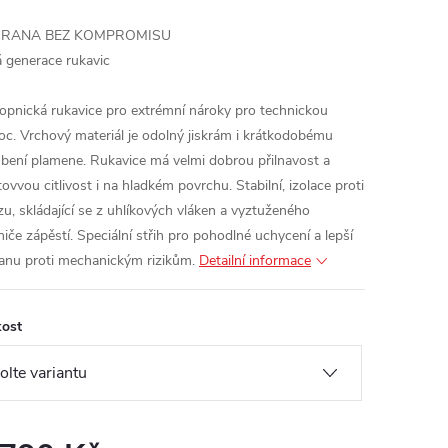
RANA BEZ KOMPROMISU
 generace rukavic
opnická rukavice pro extrémní nároky pro technickou
oc.
Vrchový materiál je odolný jiskrám i krátkodobému
bení plamene.
Rukavice má velmi dobrou přilnavost a
ovvou citlivost i na hladkém povrchu. Stabilní, izolace proti
zu, skládající se z uhlíkových vláken a vyztuženého
niče zápěstí.
Speciální střih pro pohodlné uchycení a lepší
anu proti mechanickým rizikům.
Detailní informace
kost