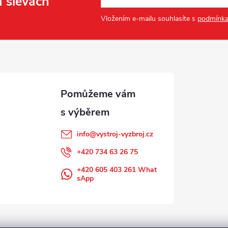
a slevách
Vložením e-mailu souhlasíte s
podmínka
info
@
vystroj-vyzbroj.cz
+420 734 63 26 75
+420 605 403 261 What
sApp