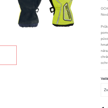
OCH
Nová
Průk
pom
púso
hmat
nára
chrá
ochr
Veli