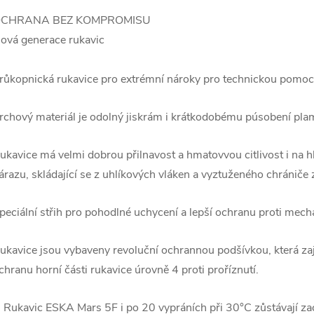
CHRANA BEZ KOMPROMISU
ová generace rukavic
růkopnická rukavice pro extrémní nároky pro technickou pomoc
rchový materiál je odolný jiskrám i krátkodobému púsobení pla
ukavice má velmi dobrou přilnavost a hmatovvou citlivost i na hl
árazu, skládající se z uhlíkových vláken a vyztuženého chrániče 
peciální střih pro pohodlné uchycení a lepší ochranu proti mec
ukavice jsou vybaveny revoluční ochrannou podšívkou, která zaj
chranu horní části rukavice úrovně 4 proti proříznutí.
 Rukavic ESKA Mars 5F i po 20 vypráních při 30°C zůstávají za