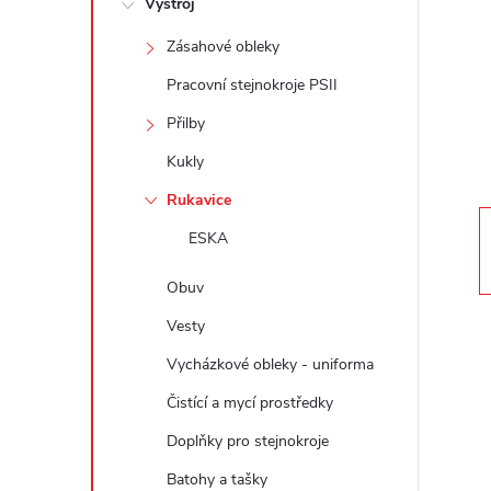
Výstroj
t
Zásahové obleky
r
Pracovní stejnokroje PSII
a
Přilby
Kukly
n
Rukavice
n
ESKA
í
Obuv
Vesty
p
Vycházkové obleky - uniforma
a
Čistící a mycí prostředky
Doplňky pro stejnokroje
n
Batohy a tašky