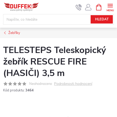
Přejít
NÁKUPNÍ
KOŠÍK
na
obsah
HLEDAT
Žebříky
TELESTEPS Teleskopický
žebřík RESCUE FIRE
(HASIČI) 3,5 m
Podrobnosti hodnocení
Neohodnoceno
Kód produktu:
3464