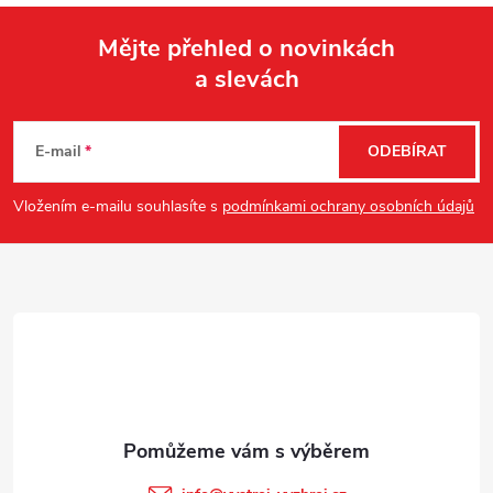
Mějte přehled o novinkách
a slevách
Z
á
E-mail
ODEBÍRAT
p
Vložením e-mailu souhlasíte s
podmínkami ochrany osobních údajů
a
t
í