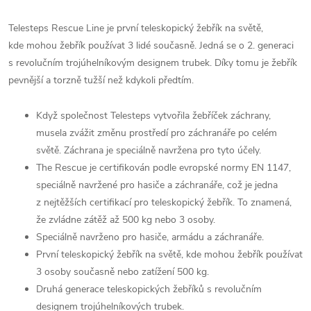
Telesteps Rescue Line je první teleskopický žebřík na světě,
kde mohou žebřík používat 3 lidé současně. Jedná se o 2. generaci
s revolučním trojúhelníkovým designem trubek. Díky tomu je žebřík
pevnější a torzně tužší než kdykoli předtím.
Když společnost Telesteps vytvořila žebříček záchrany,
musela zvážit změnu prostředí pro záchranáře po celém
světě. Záchrana je speciálně navržena pro tyto účely.
The Rescue je certifikován podle evropské normy EN 1147,
speciálně navržené pro hasiče a záchranáře, což je jedna
z nejtěžších certifikací pro teleskopický žebřík. To znamená,
že zvládne zátěž až 500 kg nebo 3 osoby.
Speciálně navrženo pro hasiče, armádu a záchranáře.
První teleskopický žebřík na světě, kde mohou žebřík používat
3 osoby současně nebo zatížení 500 kg.
Druhá generace teleskopických žebříků s revolučním
designem trojúhelníkových trubek.