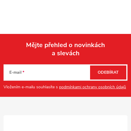
Mějte přehled o novinkách
a slevách
Z
á
E-mail
ODEBÍRAT
p
Vložením e-mailu souhlasíte s
podmínkami ochrany osobních údajů
a
t