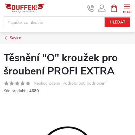
Přejít
NÁKUPNÍ
KOŠÍK
na
obsah
HLEDAT
Savice
Těsnění "O" kroužek pro
šroubení PROFI EXTRA
Podrobnosti hodnocení
Neohodnoceno
Kód produktu:
4680