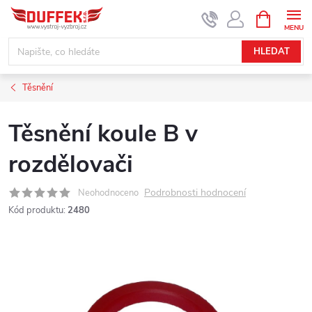
Přejít
NÁKUPNÍ
KOŠÍK
na
obsah
HLEDAT
Těsnění
Těsnění koule B v
rozdělovači
Podrobnosti hodnocení
Neohodnoceno
Kód produktu:
2480