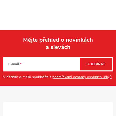
Mějte přehled o novinkách
a slevách
Z
á
E-mail
ODEBÍRAT
p
Vložením e-mailu souhlasíte s
podmínkami ochrany osobních údajů
a
t