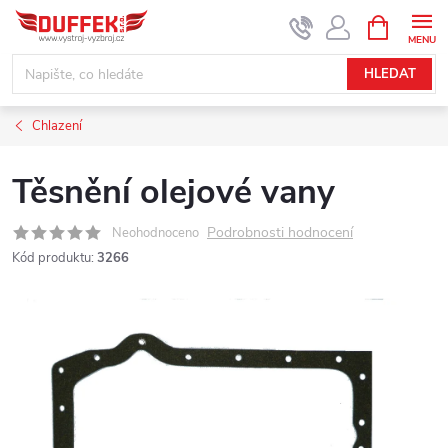
Přejít
NÁKUPNÍ
KOŠÍK
na
obsah
HLEDAT
Chlazení
Těsnění olejové vany
Podrobnosti hodnocení
Neohodnoceno
Kód produktu:
3266