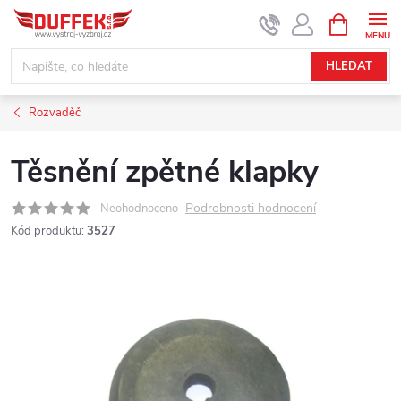
Přejít
NÁKUPNÍ
KOŠÍK
na
obsah
HLEDAT
Rozvaděč
Těsnění zpětné klapky
Podrobnosti hodnocení
Neohodnoceno
Kód produktu:
3527