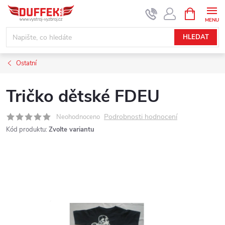
Přejít
NÁKUPNÍ
KOŠÍK
na
obsah
HLEDAT
Ostatní
Tričko dětské FDEU
Podrobnosti hodnocení
Neohodnoceno
Kód produktu:
Zvolte variantu