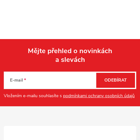
Mějte přehled o novinkách
a slevách
Z
á
E-mail
ODEBÍRAT
p
Vložením e-mailu souhlasíte s
podmínkami ochrany osobních údajů
a
t