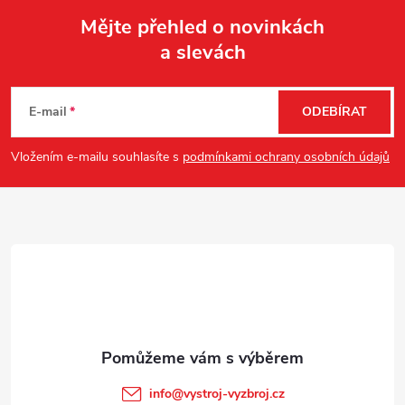
Mějte přehled o novinkách
a slevách
Z
á
E-mail
ODEBÍRAT
p
Vložením e-mailu souhlasíte s
podmínkami ochrany osobních údajů
a
t
í
info
@
vystroj-vyzbroj.cz