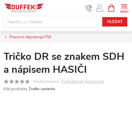
Přejít
NÁKUPNÍ
KOŠÍK
na
obsah
HLEDAT
Pracovní stejnokroje PSII
Tričko DR se znakem SDH
a nápisem HASIČI
Podrobnosti hodnocení
Neohodnoceno
Kód produktu:
Zvolte variantu