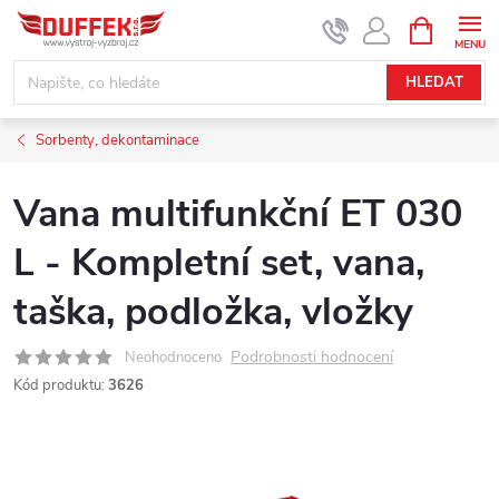
Přejít
NÁKUPNÍ
KOŠÍK
na
obsah
HLEDAT
Sorbenty, dekontaminace
Vana multifunkční ET 030
L - Kompletní set, vana,
taška, podložka, vložky
Podrobnosti hodnocení
Neohodnoceno
Kód produktu:
3626