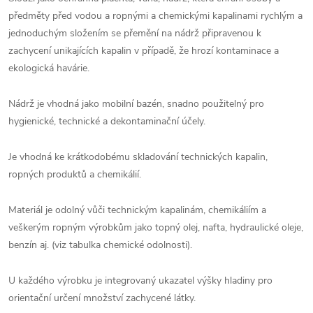
předměty před vodou a ropnými a chemickými kapalinami rychlým a
jednoduchým složením se přemění na nádrž připravenou k
zachycení unikajících kapalin v případě, že hrozí kontaminace a
ekologická havárie.
Nádrž je vhodná jako mobilní bazén, snadno použitelný pro
hygienické, technické a dekontaminační účely.
Je vhodná ke krátkodobému skladování technických kapalin,
ropných produktů a chemikálií.
Materiál je odolný vůči technickým kapalinám, chemikáliím a
veškerým ropným výrobkům jako topný olej, nafta, hydraulické oleje,
benzín aj. (viz tabulka chemické odolnosti).
U každého výrobku je integrovaný ukazatel výšky hladiny pro
orientační určení množství zachycené látky.