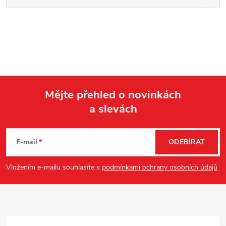
Mějte přehled o novinkách
a slevách
Z
á
E-mail
ODEBÍRAT
p
Vložením e-mailu souhlasíte s
podmínkami ochrany osobních údajů
a
t