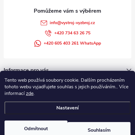
info
@
vystroj-vyzbroj.cz
+420 734 63 26 75
+420 605 403 261 WhatsApp
Informace pro vás
Tento web používá soubory cookie. Dalším procházením
tohoto webu vyjadřujete souhlas s jejich používáním.. Více
informací
zde
.
Nastavení
Copyright 2026
DUFFEK s.r.o. výstroj výzbroj pro hasiče, SDH, HZS, pro
požární sport
. Všechna práva vyhrazena.
Odmítnout
Souhlasím
Vytvořil Shoptet