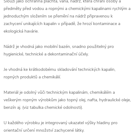
Slouží jako ochranná plachta, vana, nádrž, která chrání osoby a
předměty před vodou a ropnými a chemickými kapalinami rychlým a
jednoduchým složením se přemění na nádrž připravenou k
zachycení unikajících kapalin v případě, že hrozí kontaminace a
ekologická havárie.
Nádrž je vhodná jako mobilní bazén, snadno použitelný pro
hygienické, technické a dekontaminační účely.
Je vhodná ke krátkodobému skladování technických kapalin,
ropných produktů a chemikálií.
Materiál je odolný vůči technickým kapalinám, chemikáliím a
veškerým ropným výrobkům jako topný olej, nafta, hydraulické oleje,
benzín aj. (viz tabulka chemické odolnosti).
U každého výrobku je integrovaný ukazatel výšky hladiny pro
orientační určení množství zachycené látky.