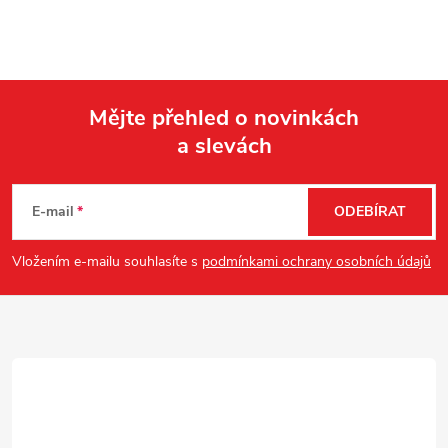
Mějte přehled o novinkách
a slevách
Z
á
E-mail
ODEBÍRAT
p
Vložením e-mailu souhlasíte s
podmínkami ochrany osobních údajů
a
t
í