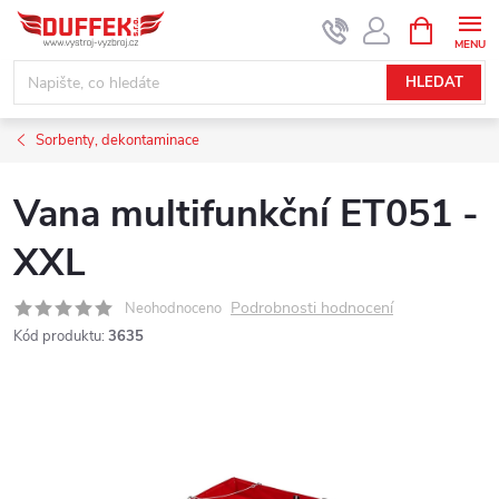
Přejít
NÁKUPNÍ
KOŠÍK
na
obsah
HLEDAT
Sorbenty, dekontaminace
Vana multifunkční ET051 -
XXL
Podrobnosti hodnocení
Neohodnoceno
Kód produktu:
3635