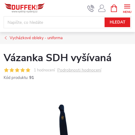
Přejít
NÁKUPNÍ
KOŠÍK
na
obsah
HLEDAT
Vycházkové obleky - uniforma
Vázanka SDH vyšívaná
Podrobnosti hodnocení
1 hodnocení
Kód produktu:
91