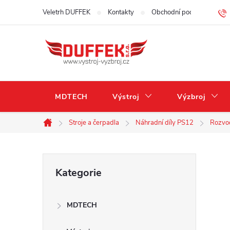
Přejít
Veletrh DUFFEK
Kontakty
Obchodní podmínky
na
obsah
MDTECH
Výstroj
Výzbroj
Stroje a čerpadla
Náhradní díly PS12
Rozvo
Domů
P
Přeskočit
Kategorie
kategorie
o
MDTECH
s