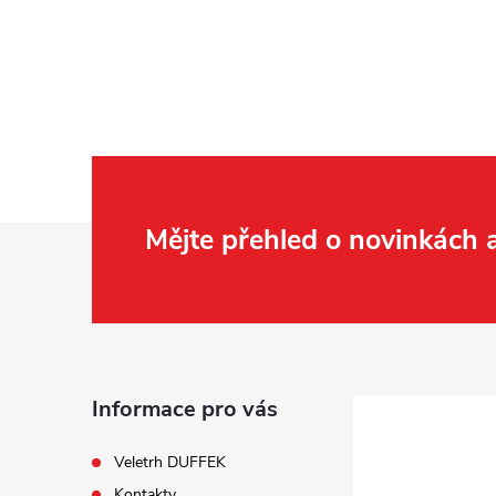
Z
Mějte přehled o novinkách
á
p
a
Informace pro vás
t
Veletrh DUFFEK
Kontakty