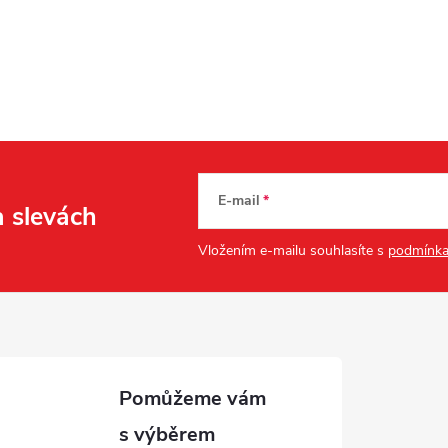
E-mail
a slevách
Vložením e-mailu souhlasíte s
podmínka