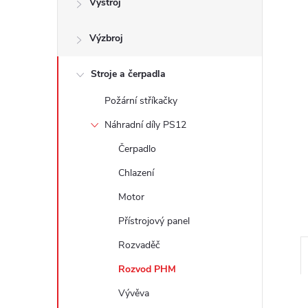
Výstroj
t
Výzbroj
r
a
Stroje a čerpadla
Požární stříkačky
n
Náhradní díly PS12
n
Čerpadlo
Chlazení
í
Motor
p
Přístrojový panel
Rozvaděč
a
Rozvod PHM
n
Vývěva