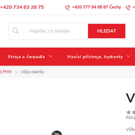
+420 734 63 26 75
+420 777 94 88 87
+
Podmínky ochrany osobních údajů
HLEDAT
Stroje a čerpadla
Hasící přístroje, hydranty
d PHM
Víčko nádrže
V
Kód 
Víčk