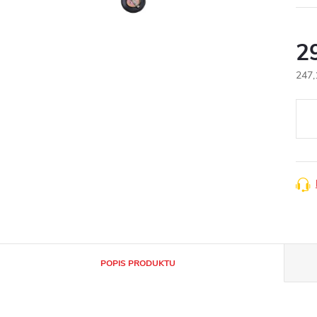
2
247,
Měr
cena
POPIS PRODUKTU