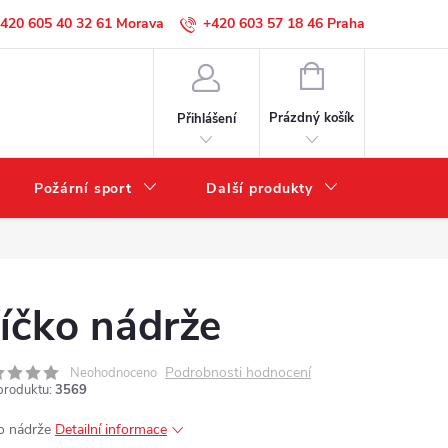
420 605 40 32 61
+420 603 57 18 46
NÁKUPNÍ
KOŠÍK
Prázdný košík
Přihlášení
Požární sport
Další produkty
Výprode
íčko nádrže
Podrobnosti hodnocení
Neohodnoceno
produktu:
3569
o nádrže
Detailní informace