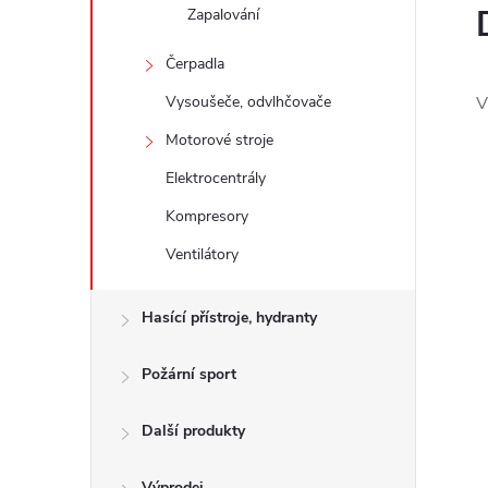
e
Zapalování
Čerpadla
l
Vysoušeče, odvlhčovače
V
Motorové stroje
Elektrocentrály
Kompresory
Ventilátory
Hasící přístroje, hydranty
Požární sport
Další produkty
Výprodej