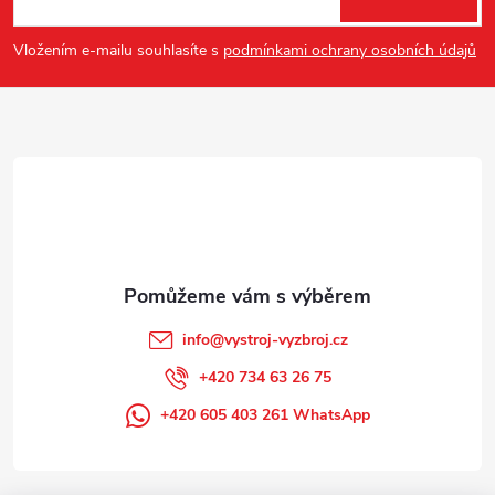
p
Vložením e-mailu souhlasíte s
podmínkami ochrany osobních údajů
a
t
í
info
@
vystroj-vyzbroj.cz
+420 734 63 26 75
+420 605 403 261 WhatsApp