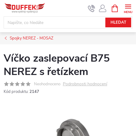
Přejít
NÁKUPNÍ
KOŠÍK
na
obsah
HLEDAT
Spojky NEREZ - MOSAZ
Víčko zaslepovací B75
NEREZ s řetízkem
Podrobnosti hodnocení
Neohodnoceno
Kód produktu:
2147