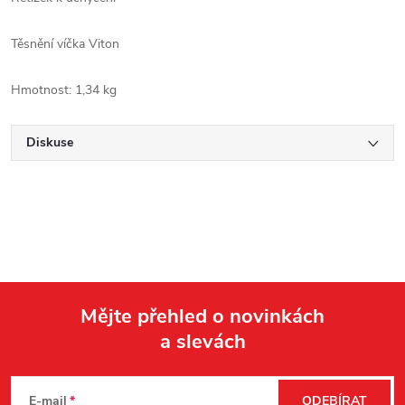
Těsnění víčka Viton
Hmotnost: 1,34 kg
Diskuse
Mějte přehled o novinkách
a slevách
Z
á
E-mail
ODEBÍRAT