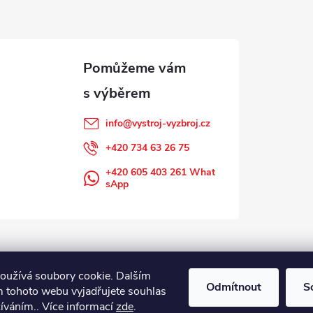
info
@
vystroj-vyzbroj.cz
+420 734 63 26 75
+420 605 403 261 What
sApp
oužívá soubory cookie. Dalším
Odmítnout
S
 tohoto webu vyjadřujete souhlas
žíváním.. Více informací
zde
.