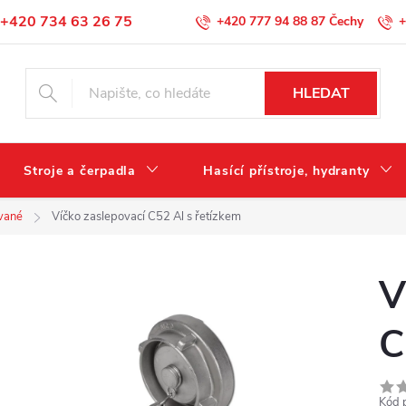
+420 734 63 26 75
+420 777 94 88 87
+
Podmínky ochrany osobních údajů
HLEDAT
Stroje a čerpadla
Hasící přístroje, hydranty
vané
Víčko zaslepovací C52 Al s řetízkem
V
C
Kód 