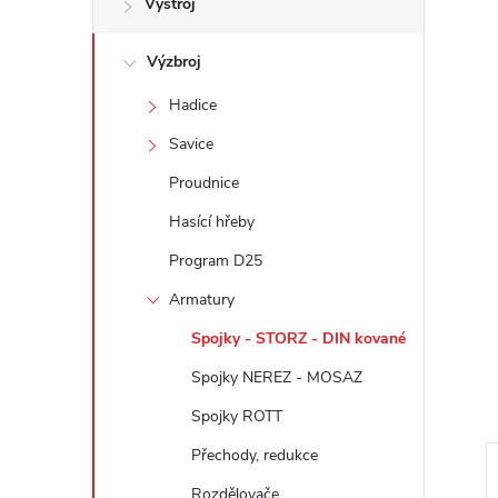
Výstroj
t
Výzbroj
r
Hadice
a
Savice
n
Proudnice
Hasící hřeby
n
Program D25
í
Armatury
Spojky - STORZ - DIN kované
p
Spojky NEREZ - MOSAZ
a
Spojky ROTT
n
Přechody, redukce
Rozdělovače