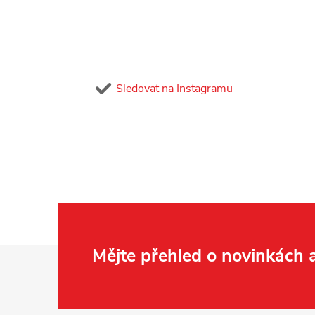
Sledovat na Instagramu
Z
Mějte přehled o novinkách
á