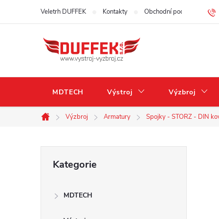
Přejít
Veletrh DUFFEK
Kontakty
Obchodní podmínky
na
obsah
MDTECH
Výstroj
Výzbroj
Výzbroj
Armatury
Spojky - STORZ - DIN ko
Domů
P
Přeskočit
Kategorie
kategorie
o
MDTECH
s