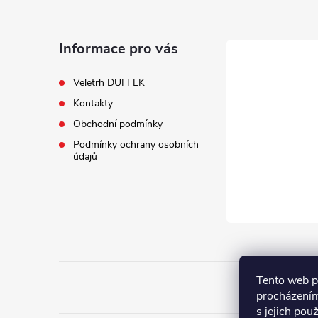
p
a
Informace pro vás
t
Veletrh DUFFEK
Kontakty
í
Obchodní podmínky
Podmínky ochrany osobních
údajů
Tento web p
procházením
s jejich pou