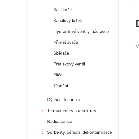
e
Sací koše
l
Kanálový krtek
Hydrantové ventily, nástavce
Přiměšovače
V
Sběrače
Přetlakový ventil
Klíče
Těsnění
Dýchací technika
Termokamery a detektory
Radiostanice
Sorbenty, pěnidla, dekontaminace