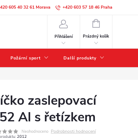
420 605 40 32 61
+420 603 57 18 46
NÁKUPNÍ
KOŠÍK
Prázdný košík
Přihlášení
Požární sport
Další produkty
Výprode
íčko zaslepovací
52 Al s řetízkem
Podrobnosti hodnocení
Neohodnoceno
produktu:
2012