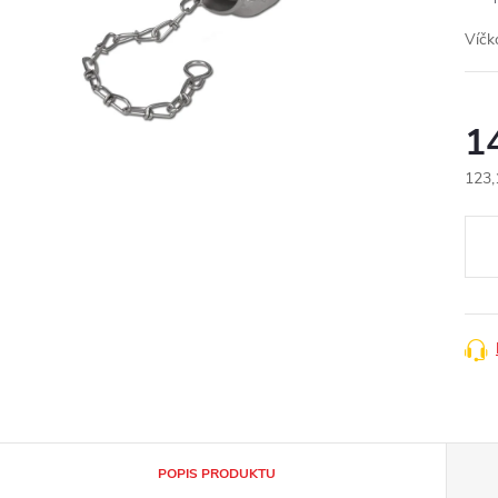
Víčk
1
123,
Měr
cena
POPIS PRODUKTU