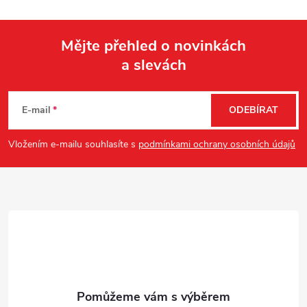
Mějte přehled o novinkách
a slevách
Z
á
E-mail
ODEBÍRAT
p
Vložením e-mailu souhlasíte s
podmínkami ochrany osobních údajů
a
t
í