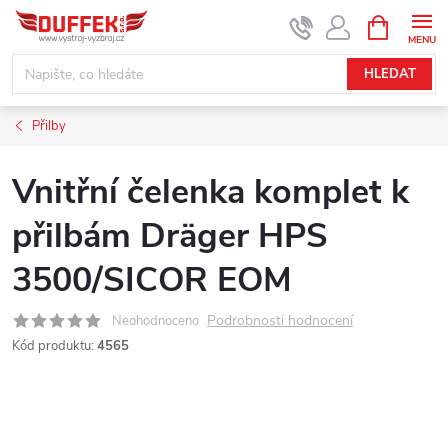
Přejít
NÁKUPNÍ
KOŠÍK
na
obsah
HLEDAT
Přilby
Vnitřní čelenka komplet k
přilbám Dräger HPS
3500/SICOR EOM
Podrobnosti hodnocení
Neohodnoceno
Kód produktu:
4565