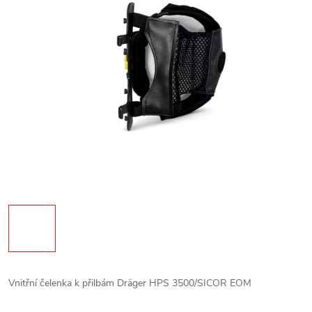
Vnitřní čelenka k přilbám Dräger HPS 3500/SICOR EOM