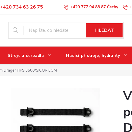
+420 734 63 26 75
+420 777 94 88 87
+
Podmínky ochrany osobních údajů
HLEDAT
Stroje a čerpadla
Hasící přístroje, hydranty
lbám Dräger HPS 3500/SICOR EOM
V
p
D