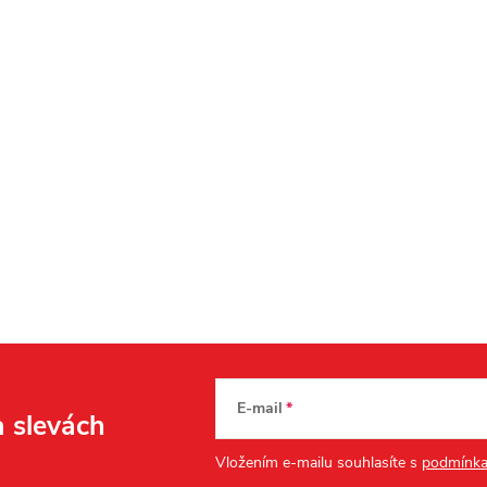
E-mail
a slevách
Vložením e-mailu souhlasíte s
podmínka