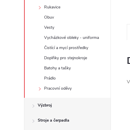
e
Rukavice
l
Obuv
Vesty
Vycházkové obleky - uniforma
Čistící a mycí prostředky
Doplňky pro stejnokroje
Batohy a tašky
Prádlo
V
Pracovní oděvy
Výzbroj
Stroje a čerpadla