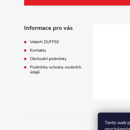
á
p
a
Informace pro vás
t
Veletrh DUFFEK
Kontakty
í
Obchodní podmínky
Podmínky ochrany osobních
údajů
Tento web p
procházením