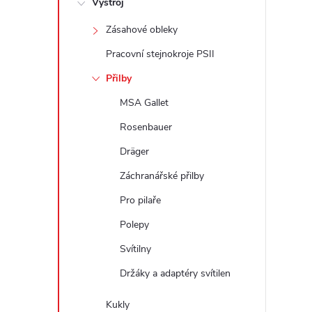
Výstroj
t
Zásahové obleky
r
Pracovní stejnokroje PSII
a
Přilby
MSA Gallet
n
Rosenbauer
n
Dräger
Záchranářské přilby
í
Pro pilaře
p
Polepy
a
Svítilny
Držáky a adaptéry svítilen
n
Kukly