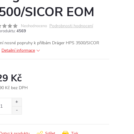
500/SICOR EOM
Podrobnosti hodnocení
Neohodnoceno
produktu:
4569
řní nosné popruhy k přilbám Dräger HPS 3500/SICOR
M
Detailní informace
29 Kč
90 Kč bez DPH
ná
:
Dotaz k produktu
Sdílet
Tisk