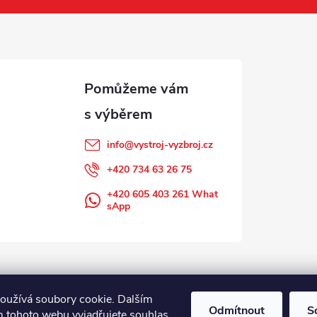
info
@
vystroj-vyzbroj.cz
+420 734 63 26 75
+420 605 403 261 What
sApp
oužívá soubory cookie. Dalším
Odmítnout
S
 tohoto webu vyjadřujete souhlas