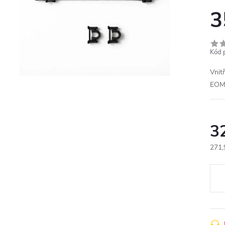
3
Kód 
Vnit
EO
3
271,
Měr
cena