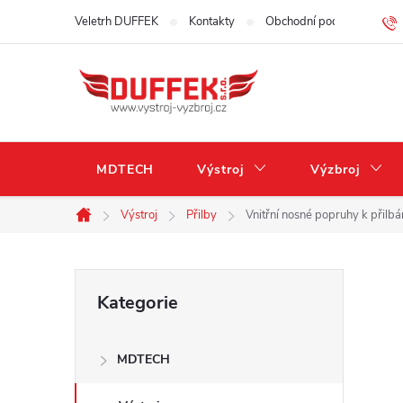
Přejít
Veletrh DUFFEK
Kontakty
Obchodní podmínky
na
obsah
MDTECH
Výstroj
Výzbroj
Výstroj
Přilby
Vnitřní nosné popruhy k při
Domů
P
Přeskočit
Kategorie
kategorie
o
MDTECH
s