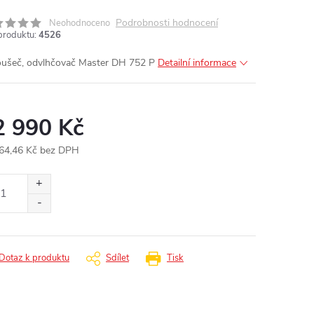
Podrobnosti hodnocení
Neohodnoceno
produktu:
4526
ušeč, odvlhčovač Master DH 752 P
Detailní informace
2 990 Kč
64,46 Kč bez DPH
ná
:
Dotaz k produktu
Sdílet
Tisk