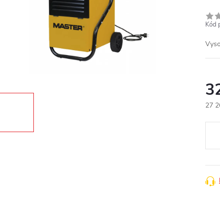
Kód 
Vyso
3
27 2
Měr
cena