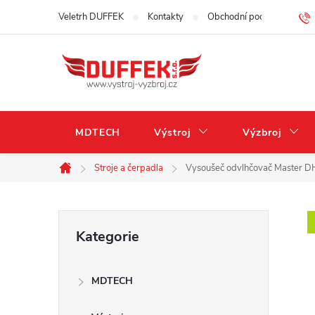
Přejít
Veletrh DUFFEK
Kontakty
Obchodní podmínky
na
obsah
MDTECH
Výstroj
Výzbroj
Stroje a čerpadla
Vysoušeč odvlhčovač Master D
Domů
P
Přeskočit
Kategorie
kategorie
o
MDTECH
s