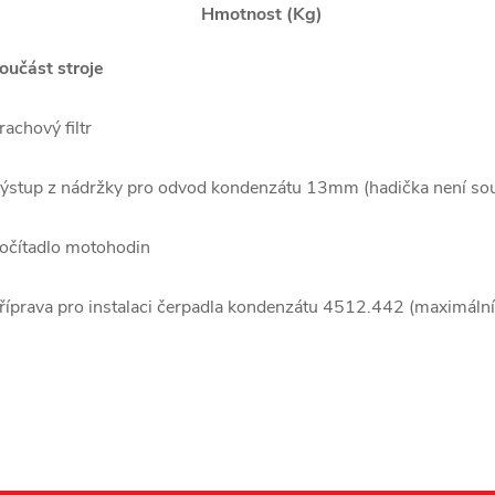
Hmotnost (Kg)
oučást stroje
rachový filtr
ýstup z nádržky pro odvod kondenzátu 13mm (hadička není souč
očítadlo motohodin
říprava pro instalaci čerpadla kondenzátu 4512.442 (maximální