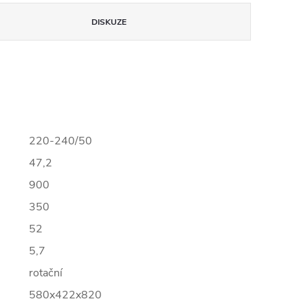
DISKUZE
220-240/50
47,2
900
350
52
5,7
rotační
580x422x820