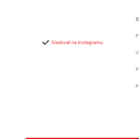
S
P
Sledovat na Instagramu
V
P
P