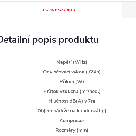
POPIS PRODUKTU
Detailní popis produktu
Napětí (V/Hz)
Odvlhčovací výkon (l/24h)
Příkon (W)
3
Průtok vzduchu (m
/hod.)
Hlučnost dB(A) v 7m
Objem nádrže na kondenzát (l)
Kompresor
Rozměry (mm)