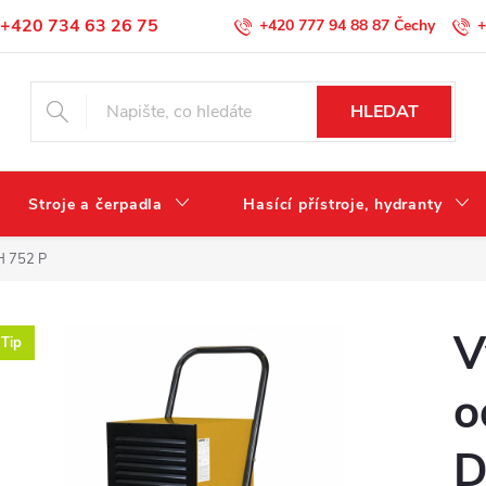
+420 734 63 26 75
+420 777 94 88 87
+
Podmínky ochrany osobních údajů
HLEDAT
Stroje a čerpadla
Hasící přístroje, hydranty
H 752 P
V
Tip
o
D