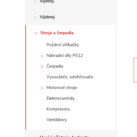
Výstroj
t
Výzbroj
r
a
Stroje a čerpadla
Požární stříkačky
n
Náhradní díly PS12
n
Čerpadla
Vysoušeče, odvlhčovače
í
Motorové stroje
p
Elektrocentrály
Kompresory
a
Ventilátory
n