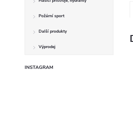
Hasící přístroje, hydranty
e
Požární sport
l
Další produkty
Výprodej
INSTAGRAM