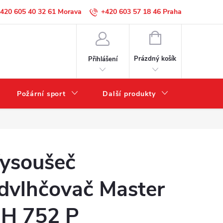
420 605 40 32 61
+420 603 57 18 46
NÁKUPNÍ
KOŠÍK
Prázdný košík
Přihlášení
Požární sport
Další produkty
Výprode
ysoušeč
dvlhčovač Master
H 752 P