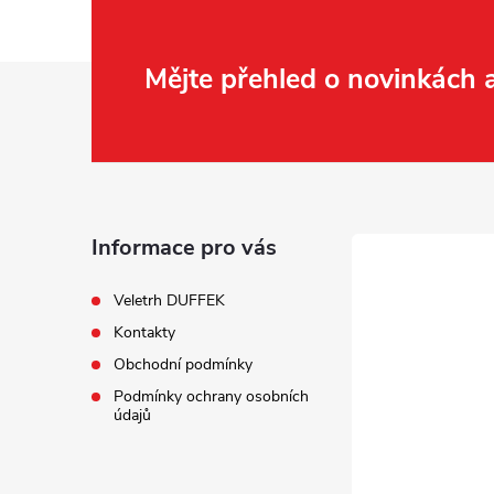
Z
Mějte přehled o novinkách
á
p
a
Informace pro vás
t
Veletrh DUFFEK
Kontakty
í
Obchodní podmínky
Podmínky ochrany osobních
údajů