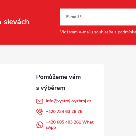
E-mail
a slevách
Vložením e-mailu souhlasíte s
podmínka
info
@
vystroj-vyzbroj.cz
+420 734 63 26 75
+420 605 403 261 What
sApp