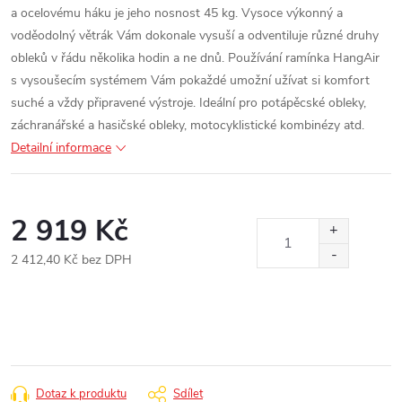
a ocelovému háku je jeho nosnost 45 kg.
Vysoce výkonný a
voděodolný větrák Vám dokonale vysuší a odventiluje různé druhy
obleků v řádu několika hodin a ne dnů.
Používání ramínka HangAir
s vysoušecím systémem Vám pokaždé umožní užívat si komfort
suché a vždy připravené výstroje.
Ideální pro potápěcské obleky,
záchranářské a hasičské obleky, motocyklistické kombinézy atd.
Detailní informace
2 919 Kč
2 412,40 Kč bez DPH
Měrná
cena:
Dotaz k produktu
Sdílet