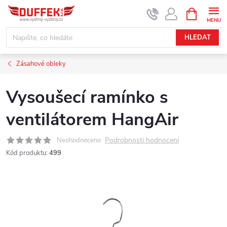
Přejít
NÁKUPNÍ
KOŠÍK
na
obsah
HLEDAT
Zásahové obleky
Vysoušecí ramínko s
ventilátorem HangAir
Podrobnosti hodnocení
Neohodnoceno
Kód produktu:
499