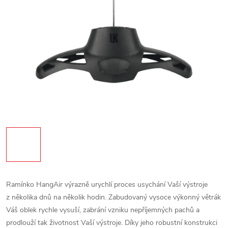
Ramínko HangAir výrazně urychlí proces usychání Vaší výstroje
z několika dnů na několik hodin. Zabudovaný vysoce výkonný větrák
Váš oblek rychle vysuší, zabrání vzniku nepříjemných pachů a
prodlouží tak životnost Vaší výstroje. Díky jeho robustní konstrukci