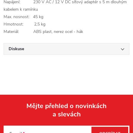
Napájení: 230 V AC / 12 V DC síťový adaptér s 5 m dlouhým
kabelem k ramínku
Max. nosnost: 45 kg
Hmotnost: 2,5 kg
Materiál: ABS plast, nerez ocel - hák
Diskuse
Mějte přehled o novinkách
a slevách
Z