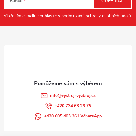
á
E-mail
ODEBÍRAT
p
Vložením e-mailu souhlasíte s
podmínkami ochrany osobních údajů
a
t
í
info
@
vystroj-vyzbroj.cz
+420 734 63 26 75
+420 605 403 261 WhatsApp