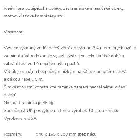
Ideální pro potápěcské obleky, záchranářské a hasičské obleky,
motocyklistické kombinézy atd.
Vlastnosti:
Vysoce výkonný voděodolný větrák o výkonu 3,4 metru krychlového
za minutu Vám dokonale vysuší výstroj ve velmi krátké době a
zabrání tak tvorbě nepříjemných pachů.
Větrák je napájen bezpečným nízkým napětím z adaptéru 230V
a délkou kabelu 5 m.
Široká robustní konstrukce ramínka zabrání nechtěnému krčení
obleků.
Nosnost ramínka je 45 kg.
Společnost UK poskytuje na tento výrobek 10 letou záruku.
Vyrobeno v USA
Rozměry: 546 x 165 x 180 mm (bez háku)