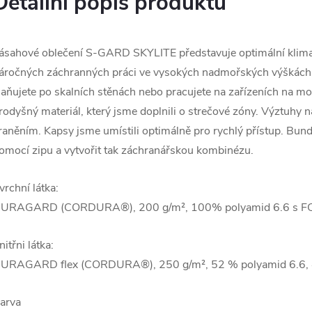
Detailní popis produktu
ásahové oblečení S-GARD SKYLITE představuje optimální klim
áročných záchranných práci ve vysokých nadmořských výškách: a
laňujete po skalních stěnách nebo pracujete na zařízeních na moř
rodyšný materiál, který jsme doplnili o strečové zóny. Výztuhy 
raněním. Kapsy jsme umístili optimálně pro rychlý přístup. Bund
omocí zipu a vytvořit tak záchranářskou kombinézu.
vrchní látka:
URAGARD (CORDURA®), 200 g/m², 100% polyamid 6.6 s FC
nitřni látka:
URAGARD flex (CORDURA®), 250 g/m², 52 % polyamid 6.6, 4
arva