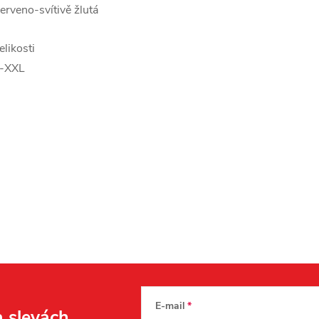
erveno-svítivě žlutá
elikosti
-XXL
E-mail
a slevách