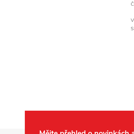
Č
V
S
Mějte přehled o novinkách