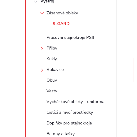
Výstroj
t
Zásahové obleky
r
S-GARD
a
Pracovní stejnokroje PSII
n
Přilby
Kukly
n
Rukavice
í
Obuv
Vesty
p
Vycházkové obleky - uniforma
a
Čistící a mycí prostředky
Doplňky pro stejnokroje
n
Batohy a tašky