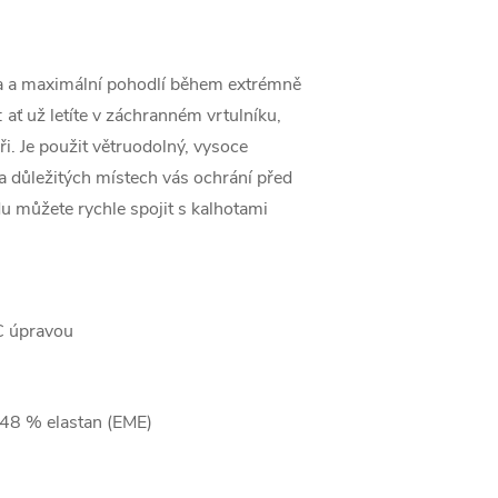
a a maximální pohodlí během extrémně
ť už letíte v záchranném vrtulníku,
i. Je použit větruodolný, vysoce
na důležitých místech vás ochrání před
u můžete rychle spojit s kalhotami
 úpravou
8 % elastan (EME)