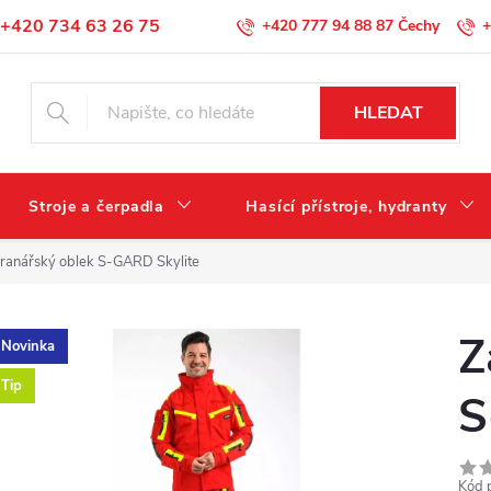
+420 734 63 26 75
+420 777 94 88 87
+
Podmínky ochrany osobních údajů
HLEDAT
Stroje a čerpadla
Hasící přístroje, hydranty
ranářský oblek S-GARD Skylite
Z
Novinka
Tip
S
Kód 