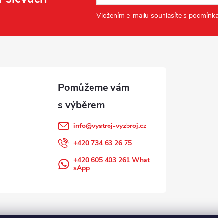
Vložením e-mailu souhlasíte s
podmínka
info
@
vystroj-vyzbroj.cz
+420 734 63 26 75
+420 605 403 261 What
sApp