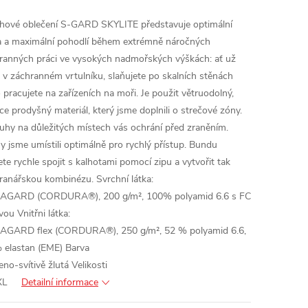
hové oblečení S-GARD SKYLITE představuje optimální
a a maximální pohodlí během extrémně náročných
ranných práci ve vysokých nadmořských výškách: ať už
te v záchranném vrtulníku, slaňujete po skalních stěnách
 pracujete na zařízeních na moři. Je použit větruodolný,
ce prodyšný materiál, který jsme doplnili o strečové zóny.
uhy na důležitých místech vás ochrání před zraněním.
y jsme umístili optimálně pro rychlý přístup. Bundu
te rychle spojit s kalhotami pomocí zipu a vytvořit tak
ranářskou kombinézu.
Svrchní látka:
GARD (CORDURA®), 200 g/m², 100% polyamid 6.6 s FC
vou
Vnitřni látka:
GARD flex (CORDURA®), 250 g/m², 52 % polyamid 6.6,
 elastan (EME)
Barva
eno-svítivě žlutá
Velikosti
XL
Detailní informace