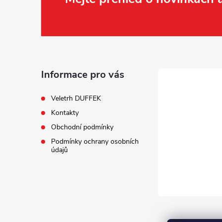
Z
á
p
a
Informace pro vás
t
Veletrh DUFFEK
Kontakty
í
Obchodní podmínky
Podmínky ochrany osobních
údajů