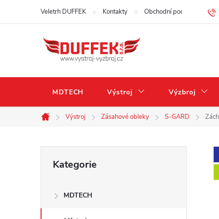
Přejít
Veletrh DUFFEK
Kontakty
Obchodní podmínky
na
obsah
MDTECH
Výstroj
Výzbroj
Výstroj
Zásahové obleky
S-GARD
Zách
Domů
P
Přeskočit
Kategorie
kategorie
o
MDTECH
s