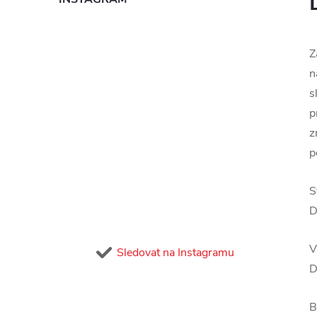
Z
n
s
p
z
p
S
D
V
Sledovat na Instagramu
D
B