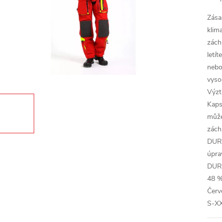
Zása
klim
zách
letí
nebo
vyso
Výzt
Kaps
může
zách
DURA
úpra
DURA
48 %
Červ
S-X