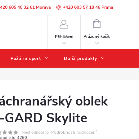
420 605 40 32 61
+420 603 57 18 46
NÁKUPNÍ
KOŠÍK
Prázdný košík
Přihlášení
Požární sport
Další produkty
Výprode
áchranářský oblek
-GARD Skylite
Podrobnosti hodnocení
Neohodnoceno
produktu:
4260