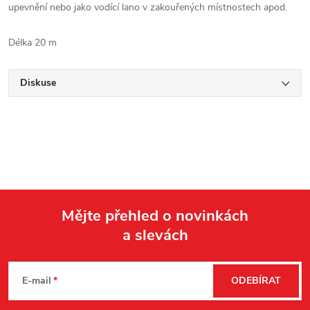
upevnění nebo jako vodící lano v zakouřených místnostech apod.
Délka 20 m
Diskuse
Mějte přehled o novinkách
a slevách
Z
á
E-mail
ODEBÍRAT