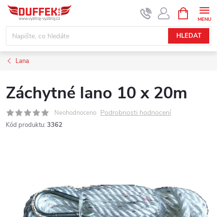
Přejít
NÁKUPNÍ
KOŠÍK
na
obsah
HLEDAT
Lana
Záchytné lano 10 x 20m
Podrobnosti hodnocení
Neohodnoceno
Kód produktu:
3362