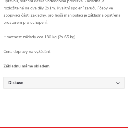
úpravou, svrchní deska vodeodolná překližka. Základna je
rozložitelná na dva díly 2x1m. Kvalitní spojení zaručují čepy ve
spojovací části základny, pro lepší manipulaci je základna opatřena
prostorem pro uchopení.
Hmotnost základy cca 130 kg (2x 65 kg)
Cena dopravy na vyžádání.
Základnu máme skladem.
Diskuse