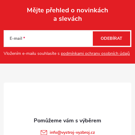
Mějte přehled o novinkách
a slevách
Z
á
E-mail
ODEBÍRAT
p
Vložením e-mailu souhlasíte s
podmínkami ochrany osobních údajů
a
t
í
info
@
vystroj-vyzbroj.cz