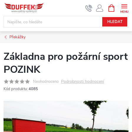
Přejít
NÁKUPNÍ
KOŠÍK
na
obsah
HLEDAT
Překážky
Základna pro požární sport
POZINK
Podrobnosti hodnocení
Neohodnoceno
Kód produktu:
4085