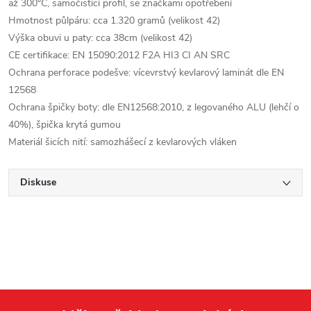
až 300°C, samočistící profil, se značkami opotřebení
Hmotnost půlpáru: cca 1.320 gramů (velikost 42)
Výška obuvi u paty: cca 38cm (velikost 42)
CE certifikace: EN 15090:2012 F2A HI3 CI AN SRC
Ochrana perforace podešve: vícevrstvý kevlarový laminát dle EN
12568
Ochrana špičky boty: dle EN12568:2010, z legovaného ALU (lehčí o
40%), špička krytá gumou
Materiál šicích nití: samozhášecí z kevlarových vláken
Diskuse