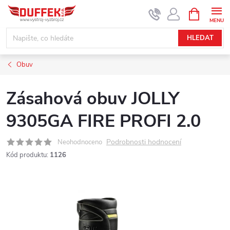
Přejít
NÁKUPNÍ
KOŠÍK
na
obsah
HLEDAT
Obuv
Zásahová obuv JOLLY
9305GA FIRE PROFI 2.0
Podrobnosti hodnocení
Neohodnoceno
Kód produktu:
1126