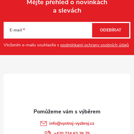
Mějte přehled o novinkách
a slevách
Z
á
E-mail
ODEBÍRAT
p
Vložením e-mailu souhlasíte s
podmínkami ochrany osobních údajů
a
t
í
info
@
vystroj-vyzbroj.cz
+420 734 63 26 75