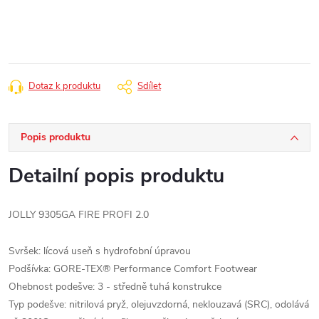
cena:
Dotaz k produktu
Sdílet
Popis produktu
Detailní popis produktu
JOLLY 9305GA FIRE PROFI 2.0
Svršek: lícová useň s hydrofobní úpravou
Podšívka: GORE-TEX® Performance Comfort Footwear
Ohebnost podešve: 3 - středně tuhá konstrukce
Typ podešve: nitrilová pryž, olejuvzdorná, neklouzavá (SRC), odolává