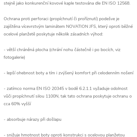
stejně jako konkurenční kovové kaple testována dle EN ISO 12568.
Ochrana proti perforaci (propíchnutí či proříznutí) podešve je
zajištěna vícevrstvým laminátem NOVATION JFS, který oproti běžné
ocelové planžetě poskytuje několik zásadních výhod:
- větší chráněná plocha (chrání nohu částečně i po bocích, viz
fotogalerie)
- lepší ohebnost boty a tím i zvýšený komfort při celodenním nošení
- zatímco norma EN ISO 20345 v bodě 6.2.1.1 vyžaduje odolnost
vůči propíchnutí silou 1100N, tak tato ochrana poskytuje ochranu o
cca 60% vyšší
- absorbuje nárazy při došlapu
- snižuje hmotnost boty oproti konstrukci s ocelovou planžetou