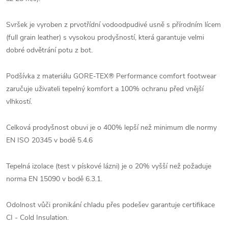
Svršek je vyroben z prvotřídní vodoodpudivé usně s přírodním lícem
(full grain leather) s vysokou prodyšností, která garantuje velmi
dobré odvětrání potu z bot.
Podšívka z materiálu GORE-TEX® Performance comfort footwear
zaručuje uživateli tepelný komfort a 100% ochranu před vnější
vlhkostí.
Celková prodyšnost obuvi je o 400% lepší než minimum dle normy
EN ISO 20345 v bodě 5.4.6
Tepelná izolace (test v pískové lázni) je o 20% vyšší než požaduje
norma EN 15090 v bodě 6.3.1.
Odolnost vůči pronikání chladu přes podešev garantuje certifikace
CI - Cold Insulation.