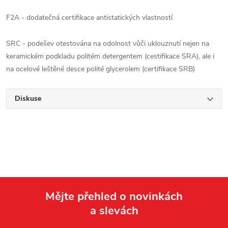
F2A - dodatečná certifikace antistatických vlastností
SRC - podešev otestována na odolnost vůči uklouznutí nejen na
keramickém podkladu politém detergentem (cestifikace SRA), ale i
na ocelové leštěné desce polité glycerolem (certifikace SRB)
Diskuse
Mějte přehled o novinkách
a slevách
Z