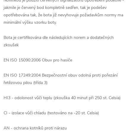
Novinkou je použití červených signalizátorů opotřebení podešve -
jakmile je červený bod kompletně sedřen, tak je podešev
opotřebována tak, že bota již nevyhovuje požadavkům normy ma
minimální výšku vzorku boty.
Bota je certifikována dle následujících norem a dodatečných
zkoušek
EN ISO 15090:2006 Obuv pro hasiče
EN ISO 17249:2004 Bezpečnostní obuv odolná proti pořezání
řetězovou pilou (třída 3)
HI3 - odolonost vůči teplu (zkouška 40 minut při 250 st. Celsia)
CI - izolace vůči chladu (testováno na -20 st. Celsia)
AN - ochrana kotníků proti nárazu