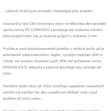
- výborně chrání proti pronikání chladu/tepla přes podešev
Současně je tato část konstrukce obuvi certifikována dle nejnovější
úpravy normy EN 12568:2010 a poskytuje tak zvýšenou ochranu
před propíchnutím, kdy je testován průpich s průnikem 0 mm.
Použita je nová dvoukomponentní podešev z nitrilové pryže, jež je
antistatická, odolná benzínům, olejům, vysokým teplotám (400 st.
Celsia), má vysokou životnost (vyšší 30% než požadavek normy
EN20345 8.5.3), neklouže a výborně absorbuje rázy vznikající při
chůzi.
Navržený dezén obuvi při chůzi umožňuje vypadávání zanesených
nečistit a je navržen tak, aby usnadňoval odtékání vody z pod
podešve při chůzi vodou.