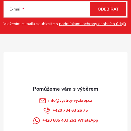
á
E-mail
ODEBÍRAT
p
Vložením e-mailu souhlasíte s
podmínkami ochrany osobních údajů
a
t
í
info
@
vystroj-vyzbroj.cz
+420 734 63 26 75
+420 605 403 261 WhatsApp