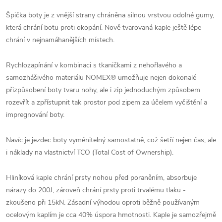
Špička boty je z vnější strany chráněna silnou vrstvou odolné gumy,
která chrání botu proti okopání. Nově tvarovaná kaple ještě lépe
chrání v nejnamáhanějších místech.
Rychlozapínání v kombinaci s tkaničkami z nehořlavého a
samozhášivého materiálu NOMEX® umožňuje nejen dokonalé
přizpůsobení boty tvaru nohy, ale i zip jednoduchým způsobem
rozevřít a zpřístupnit tak prostor pod zipem za účelem vyčištění a
impregnování boty.
Navíc je jezdec boty vyměnitelný samostatně, což šetří nejen čas, ale
i náklady na vlastnictví TCO (Total Cost of Ownership).
Hliníková kaple chrání prsty nohou před poraněním, absorbuje
nárazy do 200J, zároveň chrání prsty proti trvalému tlaku -
zkoušeno při 15kN. Zásadní výhodou oproti běžně používaným
ocelovým kaplím je cca 40% úspora hmotnosti. Kaple je samozřejmě