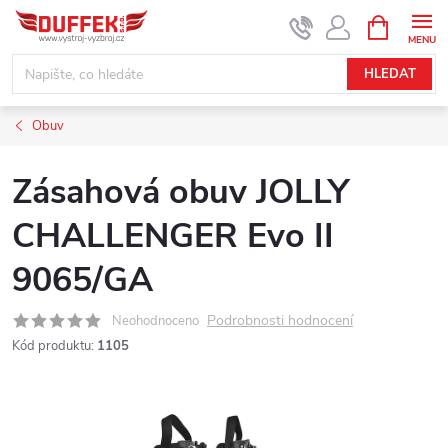
Přejít
NÁKUPNÍ
KOŠÍK
na
obsah
HLEDAT
Obuv
Zásahová obuv JOLLY
CHALLENGER Evo II
9065/GA
Podrobnosti hodnocení
Neohodnoceno
Kód produktu:
1105