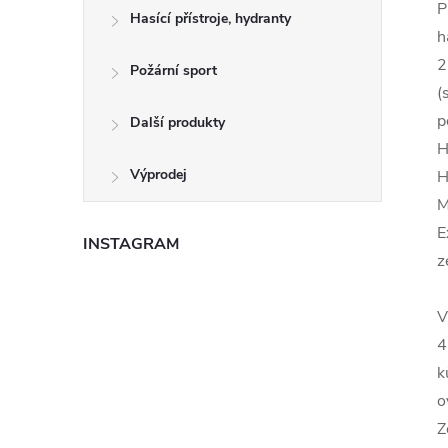
P
Hasící přístroje, hydranty
h
2
Požární sport
(
p
Další produkty
H
Výprodej
H
M
E
INSTAGRAM
z
V
4
k
o
Z