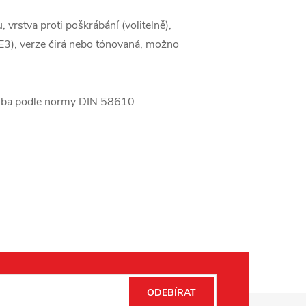
vrstva proti poškrábání (volitelně),
E3), verze čirá nebo tónovaná, možno
ílba podle normy DIN 58610
ODEBÍRAT