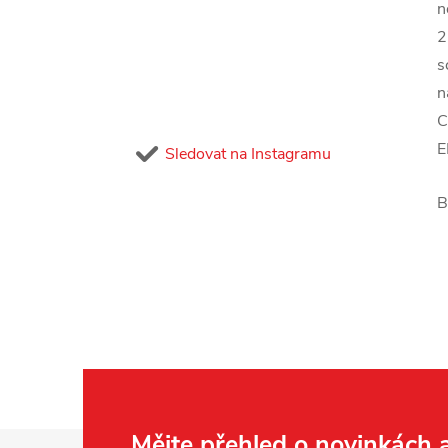
n
2
s
n
C
E
Sledovat na Instagramu
B
Mějte přehled o novinkách