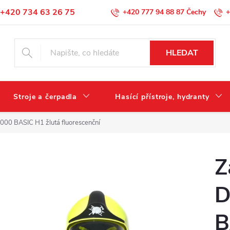
+420 734 63 26 75
+420 777 94 88 87
+
Podmínky ochrany osobních údajů
HLEDAT
Stroje a čerpadla
Hasící přístroje, hydranty
000 BASIC H1 žlutá fluorescenční
Z
D
B