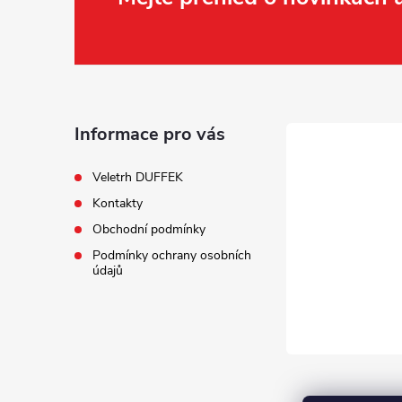
Z
á
p
a
Informace pro vás
t
Veletrh DUFFEK
Kontakty
í
Obchodní podmínky
Podmínky ochrany osobních
údajů