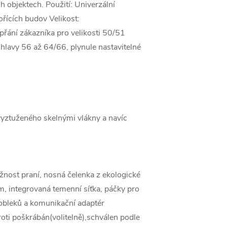
 objektech. Použití: Univerzální
ořících budov Velikost:
a přání zákazníka pro velikosti 50/51
 hlavy 56 až 64/66, plynule nastavitelné
yztuženého skelnými vlákny a navíc
ost praní, nosná čelenka z ekologické
 integrovaná temenní síťka, páčky pro
 obleků a komunikační adaptér
roti poškrábán(volitelně),schválen podle