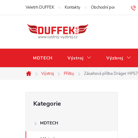
Přejít
Veletrh DUFFEK
Kontakty
Obchodní podmínky
na
obsah
MDTECH
Výstroj
Výzbroj
Výstroj
Přilby
Zásahová přilba Dräger HPS7
Domů
P
Přeskočit
Kategorie
kategorie
o
MDTECH
s