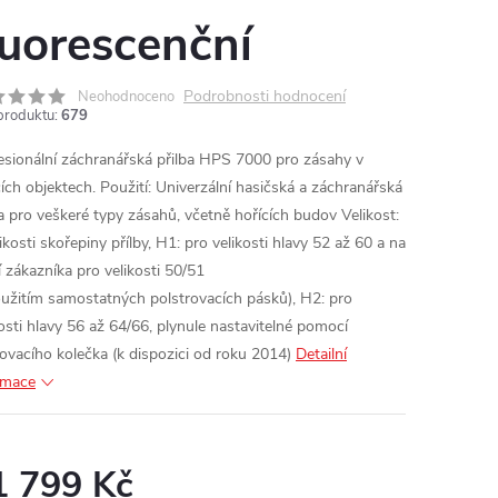
luorescenční
Podrobnosti hodnocení
Neohodnoceno
produktu:
679
esionální záchranářská přilba HPS 7000 pro zásahy v
cích objektech. Použití: Univerzální hasičská a záchranářská
ba pro veškeré typy zásahů, včetně hořících budov Velikost:
ikosti skořepiny přílby, H1: pro velikosti hlavy 52 až 60 a na
í zákazníka pro velikosti 50/51
oužitím samostatných polstrovacích pásků), H2: pro
kosti hlavy 56 až 64/66, plynule nastavitelné pomocí
zovacího kolečka (k dispozici od roku 2014)
Detailní
rmace
1 799 Kč