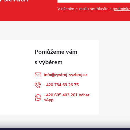
Vložením e-mailu souhlasíte s
podmínka
info
@
vystroj-vyzbroj.cz
+420 734 63 26 75
+420 605 403 261 What
sApp