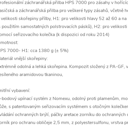
rofesionální záchranářská přilba HPS 7000 pro zásahy v hořících
asičská a záchranářská přilba pro veškeré typy zásahů, včetně h
 velikosti skořepiny přílby, H1: pro velikosti hlavy 52 až 60 a n
s použitím samostatných polstrovacích pásků), H2: pro velikosti
omocí seřizovacího kolečka (k dispozici od roku 2014)
motnost:
PS 7000- H1: cca 1380 g (± 5%)
ateriál vnější skořepiny:
xtrémně odolná a lehká skořepina. Kompozit složený z PA-GF, v
esíleného aramidovou tkaninou,
nitřní vybavení:
-bodový upínací systém z Nomexu, odolný proti plamenům, možn
ůže, s patentovaným seřizovacím systémem s otočným kolečkem,
vládání ochranných brýlí, páčky aretace zorníku do ochranných
orník pro ochranu obličeje 2,5 mm, z polyestersulfonu, vrstva p