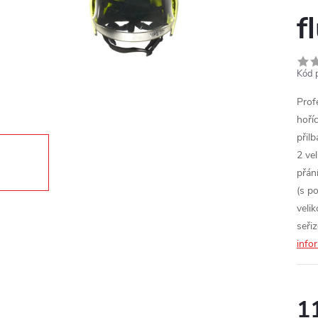
f
Kód 
Prof
hoří
přil
2 vel
přán
(s p
veli
seři
info
1