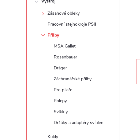
Výstroj
t
Zásahové obleky
r
Pracovní stejnokroje PSII
a
Přilby
MSA Gallet
n
Rosenbauer
n
Dräger
Záchranářské přilby
í
Pro pilaře
p
Polepy
a
Svítilny
Držáky a adaptéry svítilen
n
Kukly