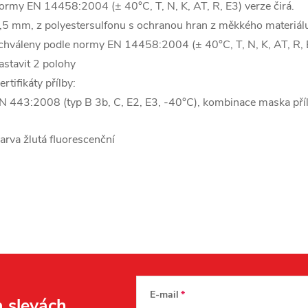
ormy EN 14458:2004 (± 40°C, T, N, K, AT, R, E3) verze čirá.
,5 mm, z polyestersulfonu s ochranou hran z měkkého materiálu, 
chváleny podle normy EN 14458:2004 (± 40°C, T, N, K, AT, R, 
astavit 2 polohy
ertifikáty přílby:
N 443:2008 (typ B 3b, C, E2, E3, -40°C), kombinace maska př
arva žlutá fluorescenční
E-mail
a slevách