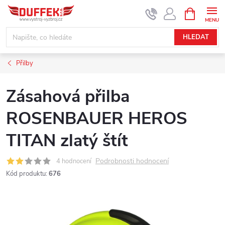
Přejít
NÁKUPNÍ
KOŠÍK
na
obsah
HLEDAT
Přilby
Zásahová přilba
ROSENBAUER HEROS
TITAN zlatý štít
Podrobnosti hodnocení
4 hodnocení
Kód produktu:
676