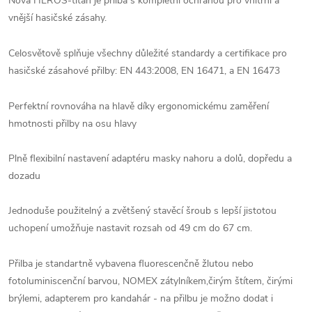
Nová HEROS-titan je přilba s kompletní ochranou pro vnitřní a
vnější hasičské zásahy.
Celosvětově splňuje všechny důležité standardy a certifikace pro
hasičské zásahové přilby: EN 443:2008, EN 16471, a EN 16473
Perfektní rovnováha na hlavě díky ergonomickému zaměření
hmotnosti přilby na osu hlavy
Plně flexibilní nastavení adaptéru masky nahoru a dolů, dopředu a
dozadu
Jednoduše použitelný a zvětšený stavěcí šroub s lepší jistotou
uchopení umožňuje nastavit rozsah od 49 cm do 67 cm.
Přilba je standartně vybavena fluorescenčně žlutou nebo
fotoluminiscenční barvou, NOMEX zátylníkem,čirým štítem, čirými
brýlemi, adapterem pro kandahár - na přilbu je možno dodat i