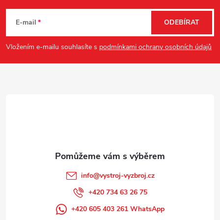
á
E-mail
ODEBÍRAT
p
Vložením e-mailu souhlasíte s
podmínkami ochrany osobních údajů
a
t
í
info
@
vystroj-vyzbroj.cz
+420 734 63 26 75
+420 605 403 261 WhatsApp